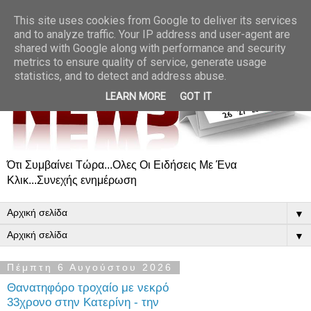
This site uses cookies from Google to deliver its services
and to analyze traffic. Your IP address and user-agent are
shared with Google along with performance and security
metrics to ensure quality of service, generate usage
statistics, and to detect and address abuse.
LEARN MORE
GOT IT
Ότι Συμβαίνει Τώρα...Ολες Οι Ειδήσεις Με Ένα
Κλικ...Συνεχής ενημέρωση
▼
▼
Πέμπτη 6 Αυγούστου 2026
Θανατηφόρο τροχαίο με νεκρό
33χρονο στην Κατερίνη - την