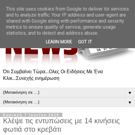
This site uses cookies from Google to deliver its services
and to analyze traffic. Your IP address and user-agent are
shared with Google along with performance and security
metrics to ensure quality of service, generate usage
statistics, and to detect and address abuse.
LEARN MORE
GOT IT
Ότι Συμβαίνει Τώρα...Ολες Οι Ειδήσεις Με Ένα
Κλικ...Συνεχής ενημέρωση
▼
▼
Κυριακή 7 Ιουνίου 2015
Κλέψε τις εντυπώσεις με 14 κινήσεις
φωτιά στο κρεβάτι