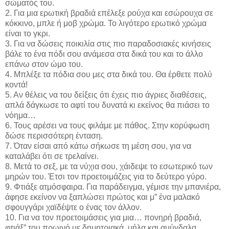
σώματός του.
2. Για μια ερωτική βραδιά επέλεξε ρούχα και εσώρουχα σε
κόκκινο, μπλε ή μοβ χρώμα. Το λιγότερο ερωτικό χρώμα
είναι το γκρι.
3. Για να δώσεις ποικιλία στις πιο παραδοσιακές κινήσεις
βάλε το ένα πόδι σου ανάμεσα στα δικά του και το άλλο
επάνω στον ώμο του.
4. Μπλέξε τα πόδια σου μες στα δικά του. Θα έρθετε πολύ
κοντά!
5. Αν θέλεις να του δείξεις ότι έχεις πιο άγριες διαθέσεις,
απλά δάγκωσε το αφτί του δυνατά κι εκείνος θα πιάσει το
νόημα…
6. Τους αρέσει να τους φιλάμε με πάθος. Στην κορύφωση
δώσε περισσότερη ένταση.
7. Όταν είσαι από κάτω σήκωσε τη μέση σου, για να
καταλάβει ότι σε τρελαίνει.
8. Μετά το σεξ, με τα νύχια σου, χάιδεψε το εσωτερικό των
μηρών του. Έτσι τον προετοιμάζεις για το δεύτερο γύρο.
9. Φτιάξε ατμόσφαιρα. Για παράδειγμα, γέμισε την μπανιέρα,
άφησε εκείνον να ξαπλώσει πρώτος και μ” ένα μαλακό
σφουγγάρι χαϊδέψτε ο ένας τον άλλον.
10. Για να τον προετοιμάσεις για μια… πονηρή βραδιά,
φτιάξ” του πρωινό με δημητριακά, μήλα και αμύγδαλα.