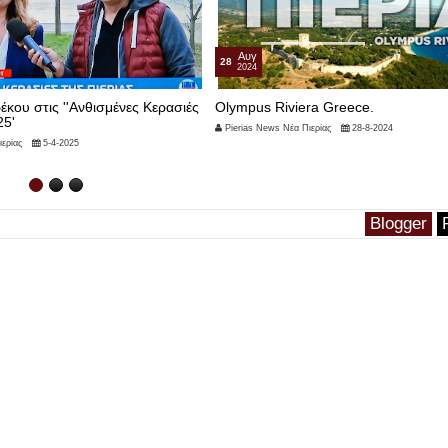
Αυγ
28
2024
έκου στις ''Ανθισμένες Κερασιές
Olympus Riviera Greece.
25'
Pierias News Νέα Πιερίας
28-8-2024
ερίας
5-4-2025
Blogger