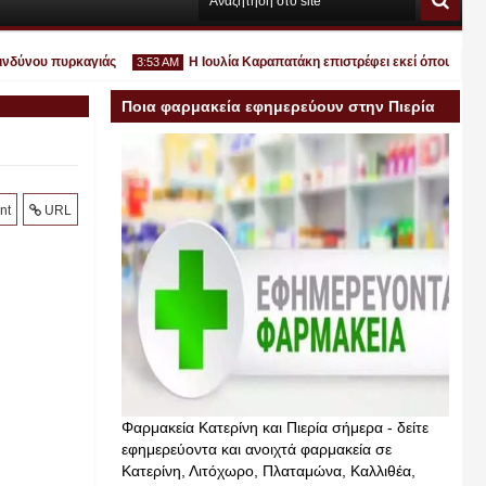
ύνου πυρκαγιάς
Η Ιουλία Καραπατάκη επιστρέφει εκεί όπου ανήκει: στ
3:53 AM
Ποια φαρμακεία εφημερεύουν στην Πιερία
σήμερα
Ιουλ
nt
URL
30
2026
Φαρμακεία Κατερίνη και Πιερία σήμερα - δείτε
εφημερεύοντα και ανοιχτά φαρμακεία σε
Κατερίνη, Λιτόχωρο, Πλαταμώνα, Καλλιθέα,