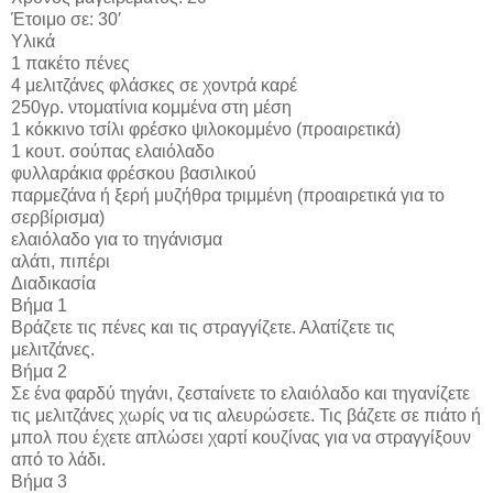
Έτοιμο σε: 30′
Υλικά
1 πακέτο πένες
4 μελιτζάνες φλάσκες σε χοντρά καρέ
250γρ. ντοματίνια κομμένα στη μέση
1 κόκκινο τσίλι φρέσκο ψιλοκομμένο (προαιρετικά)
1 κουτ. σούπας ελαιόλαδο
φυλλαράκια φρέσκου βασιλικού
παρμεζάνα ή ξερή μυζήθρα τριμμένη (προαιρετικά για το
σερβίρισμα)
ελαιόλαδο για το τηγάνισμα
αλάτι, πιπέρι
Διαδικασία
Βήμα 1
Βράζετε τις πένες και τις στραγγίζετε. Αλατίζετε τις
μελιτζάνες.
Βήμα 2
Σε ένα φαρδύ τηγάνι, ζεσταίνετε το ελαιόλαδο και τηγανίζετε
τις μελιτζάνες χωρίς να τις αλευρώσετε. Τις βάζετε σε πιάτο ή
μπολ που έχετε απλώσει χαρτί κουζίνας για να στραγγίξουν
από το λάδι.
Βήμα 3