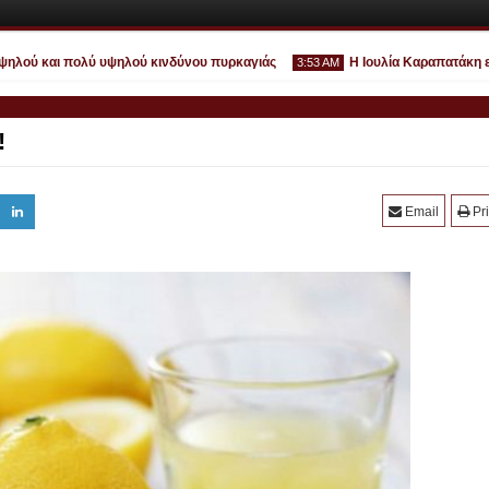
λού και πολύ υψηλού κινδύνου πυρκαγιάς
Η Ιουλία Καραπατάκη επιστρ
3:53 AM
!
Ιουλ
Email
Pri
30
2026