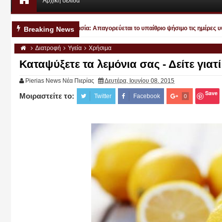
Αρχική σελίδα
⚠️‼️ Πολιτική Προστασία: Απαγορεύεται το υπαίθριο ψήσιμο τις ημέρες υψη
PM
Breaking News
Διατροφή
Υγεία
Χρήσιμα
Καταψύξετε τα λεμόνια σας - Δείτε γιατί
Pierias News Νέα Πιερίας
Δευτέρα, Ιουνίου 08, 2015
Save
Μοιραστείτε το:
Twitter
Facebook
0