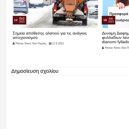
Βεβ
Ιαν
12
18
2021
2021
Σημεία απόθεσης αλατιού για τις ανάγκες
Δυναμη Διαφημ
αποχιονισμού
φυλλαδίων Ιαν
dianomi fylladi
Pierias News Νέα Πιερίας
12-2-2021
Pierias News Νέα Πι
Δημοσίευση σχολίου