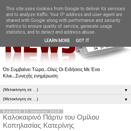
This site uses cookies from Google to deliver its services
and to analyze traffic. Your IP address and user-agent are
shared with Google along with performance and security
metrics to ensure quality of service, generate usage
statistics, and to detect and address abuse.
LEARN MORE
GOT IT
Ότι Συμβαίνει Τώρα...Ολες Οι Ειδήσεις Με Ένα
Κλικ...Συνεχής ενημέρωση
▼
▼
Κυριακή 21 Ιουνίου 2015
Καλοκαιρινό Πάρτυ του Ομίλου
Κοπηλασίας Κατερίνης