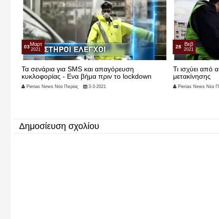
Μαρτ
Βεβ
03
28
2021
2021
ο που
Τα σενάρια για SMS και απαγόρευση
Τι ισχύει από 
κυκλοφορίας - Ενα βήμα πριν το lockdown
μετακίνησης
Pierias News Νέα Πιερίας
3-3-2021
Pierias News Νέα Πι
Δημοσίευση σχολίου