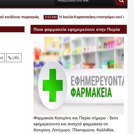
ινδύνου πυρκαγιάς
Η Ιουλία Καραπατάκη επιστρέφει εκεί όπου ανήκει
3:53 AM
Ποια φαρμακεία εφημερεύουν στην Πιερία
σήμερα
Ιουλ
nt
URL
30
2026
Φαρμακεία Κατερίνη και Πιερία σήμερα - δείτε
εφημερεύοντα και ανοιχτά φαρμακεία σε
Κατερίνη, Λιτόχωρο, Πλαταμώνα, Καλλιθέα,