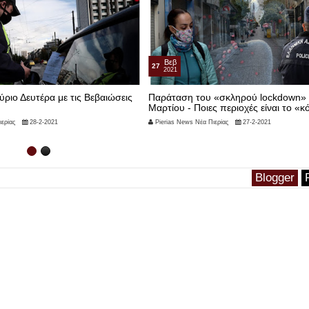
Βεβ
27
2021
αύριο Δευτέρα με τις Bεβαιώσεις
Παράταση του «σκληρού lockdown» μ
Μαρτίου - Ποιες περιοχές είναι το «κ
ερίας
28-2-2021
Pierias News Νέα Πιερίας
27-2-2021
Blogger