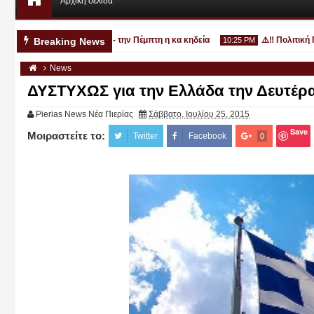
Αρχική σελίδα
3χρονο στην Κατερίνη - την Πέμπτη η κα κηδεία
⚠️‼️ Πολιτική Προ
Breaking News
10:25 PM
News
ΔΥΣΤΥΧΩΣ για την Ελλάδα την Δευτέρα
Pierias News Νέα Πιερίας
Σάββατο, Ιουλίου 25, 2015
Save
Μοιραστείτε το:
Αυγ
Twitter
Facebook
0
03
2026