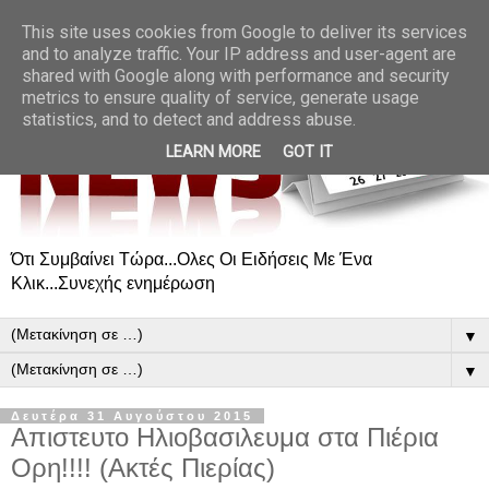
This site uses cookies from Google to deliver its services
and to analyze traffic. Your IP address and user-agent are
shared with Google along with performance and security
metrics to ensure quality of service, generate usage
statistics, and to detect and address abuse.
LEARN MORE
GOT IT
Ότι Συμβαίνει Τώρα...Ολες Οι Ειδήσεις Με Ένα
Κλικ...Συνεχής ενημέρωση
▼
▼
Δευτέρα 31 Αυγούστου 2015
Απιστευτο Ηλιοβασιλευμα στα Πιέρια
Ορη!!!! (Ακτές Πιερίας)