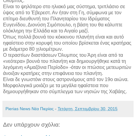
Όλυμπος.
Είναι το ψηλότερο στο ηλιακό μας σύστημα, τριπλάσιο σε
ύψος από το Έβερεστ. Αν ήταν στη Γη, σύμφωνα με τον
επίτιμο διευθυντή του Πλανηταρίου του Ιδρύματος
Ευγενίδου, Διονύση Σιμόπουλο, η βάση του θα κάλυπτε
ολόκληρη την Ελλάδα και το Αιγαίο μαζί.
Όπως πολλά βουνά του κόκκινου πλανήτη είναι και αυτό
ηφαίστειο στην κορυφή του οποίου βρίσκεται ένας κρατήρας
με διάμετρο 80 χιλιομέτρων.
Ο τεραστίων διαστάσεων Όλυμπος του Άρη είναι από τα
«νεότερα» βουνά του πλανήτη και δημιουργήθηκε κατά τη
λεγόμενη «Αμαζόνια Περίοδο» -όταν οι πτώσεις μετεωριτών
άνοιξαν κρατήρες στην επιφάνεια του πλανήτη.
Είναι δε γνωστόw στους αστρονόμους από τον 19ο αιώνα.
Μορφολογικά μοιάζει με τα μεγάλα ηφαίστεια που
δημιουργήθηκαν στο σύμπλεγμα των νησιών της Χαβάης.
Pierias News Νέα Πιερίας
-
Τετάρτη, Σεπτεμβρίου 30, 2015
Δεν υπάρχουν σχόλια: