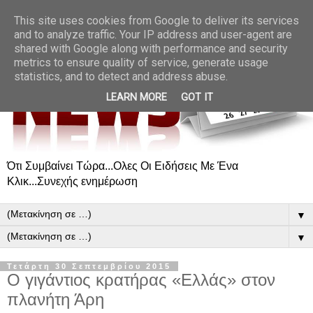
This site uses cookies from Google to deliver its services
and to analyze traffic. Your IP address and user-agent are
shared with Google along with performance and security
metrics to ensure quality of service, generate usage
statistics, and to detect and address abuse.
LEARN MORE
GOT IT
Ότι Συμβαίνει Τώρα...Ολες Οι Ειδήσεις Με Ένα
Κλικ...Συνεχής ενημέρωση
▼
▼
Τετάρτη 30 Σεπτεμβρίου 2015
Ο γιγάντιος κρατήρας «Ελλάς» στον
πλανήτη Άρη