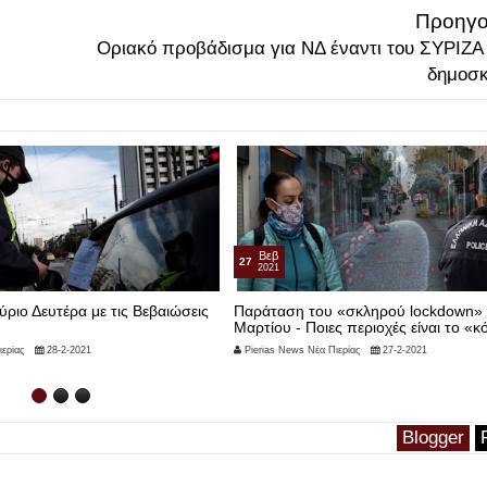
Προηγο
Οριακό προβάδισμα για ΝΔ έναντι του ΣΥΡΙΖΑ
δημοσ
Βεβ
27
2021
αύριο Δευτέρα με τις Bεβαιώσεις
Παράταση του «σκληρού lockdown» μ
Μαρτίου - Ποιες περιοχές είναι το «κ
ερίας
28-2-2021
Pierias News Νέα Πιερίας
27-2-2021
Blogger