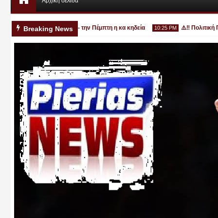
Αρχική σελίδα
ρονο στην Κατερίνη - την Πέμπτη η κα κηδεία
⚠️‼️ Πολιτική Προστ
Breaking News
10:25 PM
Αυγ
03
2026