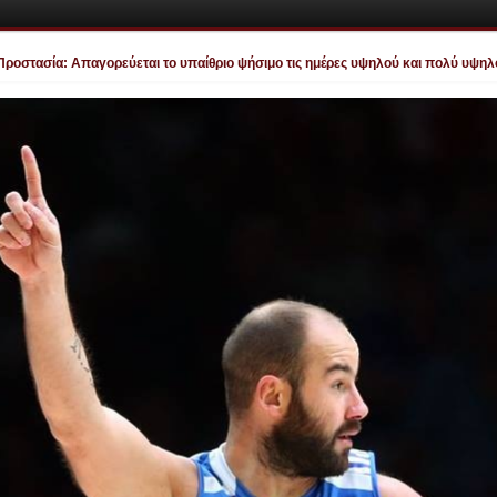
ασία: Απαγορεύεται το υπαίθριο ψήσιμο τις ημέρες υψηλού και πολύ υψηλού κιν