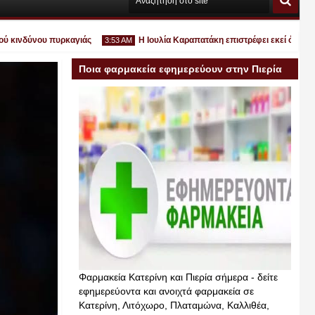
δύνου πυρκαγιάς
Η Ιουλία Καραπατάκη επιστρέφει εκεί όπου ανήκει: 
3:53 AM
Ποια φαρμακεία εφημερεύουν στην Πιερία
σήμερα
Ιουλ
30
2026
Φαρμακεία Κατερίνη και Πιερία σήμερα - δείτε
εφημερεύοντα και ανοιχτά φαρμακεία σε
Κατερίνη, Λιτόχωρο, Πλαταμώνα, Καλλιθέα,