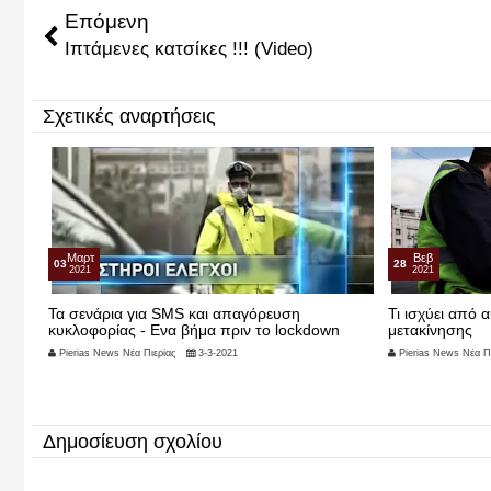
Επόμενη
Ιπτάμενες κατσίκες !!! (Video)
Σχετικές αναρτήσεις
Μαρτ
Βεβ
03
28
2021
2021
ο που
Τα σενάρια για SMS και απαγόρευση
Τι ισχύει από 
κυκλοφορίας - Ενα βήμα πριν το lockdown
μετακίνησης
Pierias News Νέα Πιερίας
3-3-2021
Pierias News Νέα Πι
Δημοσίευση σχολίου