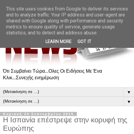
This site uses cookies from Google to deliver its services
and to analyze traffic. Your IP address and user-agent are
shared with Google along with performance and security
metrics to ensure quality of service, generate usage
statistics, and to detect and address abuse.
LEARN MORE
GOT IT
Ότι Συμβαίνει Τώρα...Ολες Οι Ειδήσεις Με Ένα
Κλικ...Συνεχής ενημέρωση
▼
▼
Κυριακή 20 Σεπτεμβρίου 2015
Η Ισπανία επέστρεψε στην κορυφή της
Ευρώπης