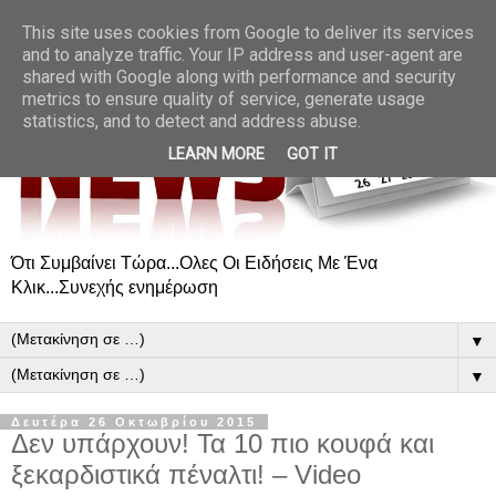
This site uses cookies from Google to deliver its services
and to analyze traffic. Your IP address and user-agent are
shared with Google along with performance and security
metrics to ensure quality of service, generate usage
statistics, and to detect and address abuse.
LEARN MORE
GOT IT
Ότι Συμβαίνει Τώρα...Ολες Οι Ειδήσεις Με Ένα
Κλικ...Συνεχής ενημέρωση
▼
▼
Δευτέρα 26 Οκτωβρίου 2015
Δεν υπάρχουν! Τα 10 πιο κουφά και
ξεκαρδιστικά πέναλτι! – Video