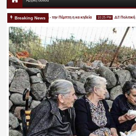
Αρχική σελίδα
3χρονο στην Κατερίνη - την Πέμπτη η κα κηδεία
⚠️‼️ Πολιτική Προ
Breaking News
10:25 PM
Αυγ
03
2026