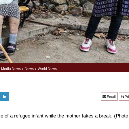
Media News
News
World News
Email
Pri
 of a refugee infant while the mother takes a break.
(Photo