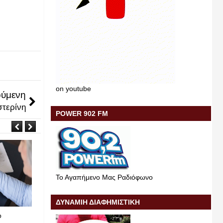
on youtube
ύμενη
στερίνη
POWER 902 FM
Το Αγαπήμενο Μας Ραδιόφωνο
Μαι
Μαι
22
18
2026
2026
ΔΥΝΑΜΙΗ ΔΙΑΦΗΜΙΣΤΙΚΗ
ο
Μακάρι να βρεθεί.
Κατερίνη 