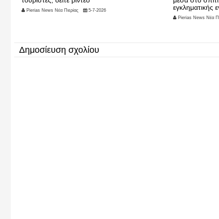
τουρίστες, δείτε βίντεο
μέσα στο σπίτι
εγκληματικής ε
Pierias News Νέα Πιερίας
5-7-2026
Pierias News Νέα Πι
Δημοσίευση σχολίου