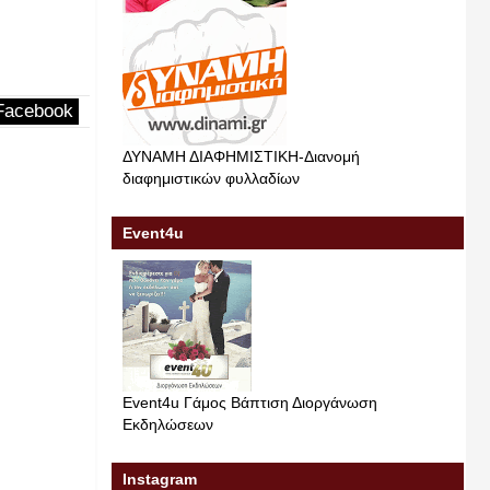
από το σπ
Pierias News Νέα Πιερίας
22-5-2026
πρακτορε
Pierias New
Facebook
ΔΥΝΑΜΗ ΔΙΑΦΗΜΙΣΤΙΚΗ-Διανομή
διαφημιστικών φυλλαδίων
Event4u
Event4u Γάμος Βάπτιση Διοργάνωση
Εκδηλώσεων
Instagram