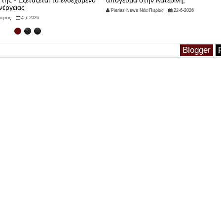
 της - Εξετάζεται το ενδεχόμενο
απόγευμα στην Κατερίνη,
νέργειας
Pierias News Νέα Πιερίας
22-6-2026
ερίας
4-7-2026
Blogger