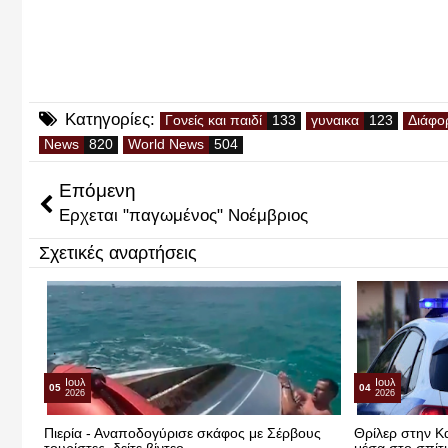
Κατηγορίες:
Γονείς και παιδί
γυναικα
Διάφο
News
World News
Επόμενη
Ερχεται "παγωμένος" Νοέμβριος
Σχετικές αναρτήσεις
Ιουλ
Ιουλ
05
04
2026
2026
Πιερία - Αναποδογύρισε σκάφος με Σέρβους
Θρίλερ στην Κα