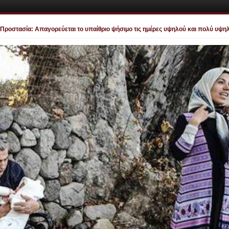
στασία: Απαγορεύεται το υπαίθριο ψήσιμο τις ημέρες υψηλού και πολύ υψηλού 