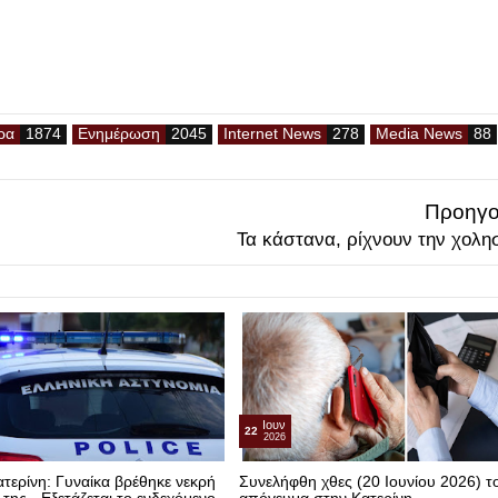
ρα
Ενημέρωση
Internet News
Media News
Προηγο
Τα κάστανα, ρίχνουν την χολη
Ιουν
22
2026
τερίνη: Γυναίκα βρέθηκε νεκρή
Συνελήφθη χθες (20 Ιουνίου 2026) τ