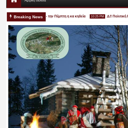
Αρχική σελίδα
3χρονο στην Κατερίνη - την Πέμπτη η κα κηδεία
⚠️‼️ Πολιτική Προ
Breaking News
10:25 PM
Αυγ
03
2026