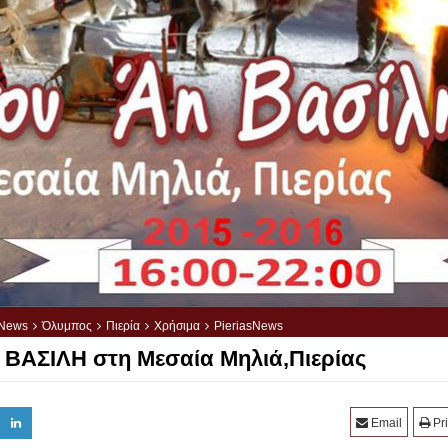
Νews
Όλυμπος
Πιερία
Χρήσιμα
PieriasNews
ΑΣΙΛΗ στη Μεσαία Μηλιά,Πιερίας
Email
Pri