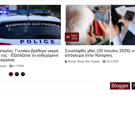
Ιουν
22
2026
τερίνη: Γυναίκα βρέθηκε νεκρή
Συνελήφθη χθες (20 Ιουνίου 2026) τ
 της - Εξετάζεται το ενδεχόμενο
απόγευμα στην Κατερίνη,
νέργειας
Pierias News Νέα Πιερίας
22-6-2026
ερίας
4-7-2026
Blogger