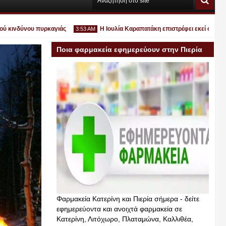
ινδύνου πυρκαγιάς
Η Ιουλία Καραπατάκη επιστρέφει εκεί όπου ανήκει
3:53 AM
Ποια φαρμακεία εφημερεύουν στην Πιερία
σήμερα
Ιουλ
30
2026
Φαρμακεία Κατερίνη και Πιερία σήμερα - δείτε
εφημερεύοντα και ανοιχτά φαρμακεία σε
Κατερίνη, Λιτόχωρο, Πλαταμώνα, Καλλιθέα,