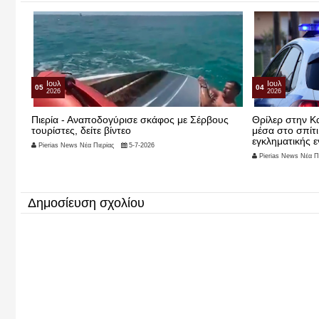
Ιουλ
Ιουλ
05
04
2026
2026
Πιερία - Αναποδογύρισε σκάφος με Σέρβους
Θρίλερ στην Κα
τουρίστες, δείτε βίντεο
μέσα στο σπίτι
εγκληματικής ε
Pierias News Νέα Πιερίας
5-7-2026
Pierias News Νέα Πι
Δημοσίευση σχολίου