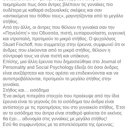
τεκμηρίωσε πως όσοι άντρες βλέπουν τις γυναίκες πιο
ουδέτερα με καθαρά σεξουαλικές σκέψεις και σαν
«αντικείμενα του πόθου τους», μαγνητίζονται από το μεγάλο
στήθος.
Από την άλλη, οι άντρες που θέλουν τη γυναίκα σαν την
«Πηνελόπη’» του Οδυσσέα, πιστή, ευπαρουσίαστη, ευγενική
και ντροπαλή, προτιμούν το μικρό στήθος. Ο ψυχολόγος
Stuart Fischoff, που συμμετείχε στην έρευνα, συμφωνεί ότι οι
άνδρες που ελκύονται από το μικρό στήθος, θέλουν η
σύντροφό τους να είναι πιστή και υπάκουη.
Επίσης, μια άλλη έρευνα που δημοσιεύθηκε στο Journal of
Personality and Social Psychology έδειξε ότι όσοι άνδρες
είναι ανεξάρτητοι και τους αρέσει να επιδεικνύονται και να
αυτοπροβάλλονται, προτιμούν το μεγάλο στήθος στην
γυναίκα.
Στήθος και… εισόδημα
Ένα ακόμη πιπεράτο στοιχείο που προέκυψε από την ίδια
έρευνα είναι το γεγονός ότι το εισόδημα του άνδρα είναι
αντίστοιχο με τις προτιμήσεις του στο γυναικείο στήθος. Έτσι
αν το εισόδημα του άντρα είναι σταθερό φαίνεται ότι εκείνος
θα έχει… αδυναμία στις γυναίκες με μεγάλο στήθος!
Εσύ θα συμφωνήσεις με τα αποτελέσματα της έρευνας;