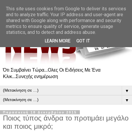
This site uses cookies from Google to deliver its services
and to analyze traffic. Your IP address and user-agent are
shared with Google along with performance and security
metrics to ensure quality of service, generate usage
statistics, and to detect and address abuse.
LEARN MORE
GOT IT
Ότι Συμβαίνει Τώρα...Ολες Οι Ειδήσεις Με Ένα
Κλικ...Συνεχής ενημέρωση
▼
▼
Παρασκευή 18 Δεκεμβρίου 2015
Ποιος τύπος άνδρα το προτιμάει μεγάλο
και ποιος μικρό;