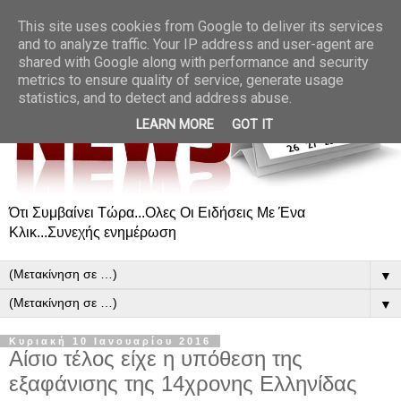
This site uses cookies from Google to deliver its services
and to analyze traffic. Your IP address and user-agent are
shared with Google along with performance and security
metrics to ensure quality of service, generate usage
statistics, and to detect and address abuse.
LEARN MORE
GOT IT
Ότι Συμβαίνει Τώρα...Ολες Οι Ειδήσεις Με Ένα
Κλικ...Συνεχής ενημέρωση
▼
▼
Κυριακή 10 Ιανουαρίου 2016
Αίσιο τέλος είχε η υπόθεση της
εξαφάνισης της 14χρονης Ελληνίδας