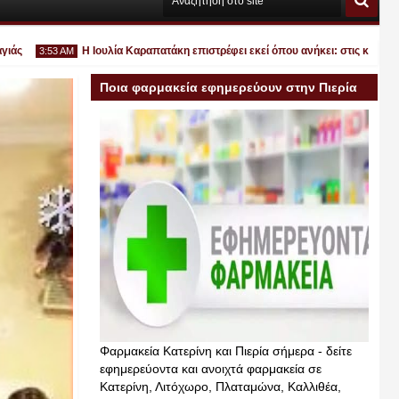
Η Ιουλία Καραπατάκη επιστρέφει εκεί όπου ανήκει: στις καλοκαιρινές
3:53 AM
Ποια φαρμακεία εφημερεύουν στην Πιερία
σήμερα
Ιουλ
30
2026
Φαρμακεία Κατερίνη και Πιερία σήμερα - δείτε
εφημερεύοντα και ανοιχτά φαρμακεία σε
Κατερίνη, Λιτόχωρο, Πλαταμώνα, Καλλιθέα,