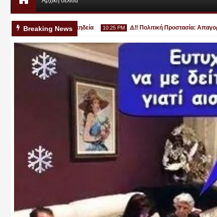
Αρχική σελίδα
η - την Πέμπτη η κα κηδεία
⚠️‼️ Πολιτική Προστασία: Απαγορεύετα
Breaking News
10:25 PM
Αυγ
03
2026