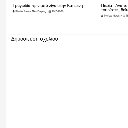
Πιερία - Αναποδογύρισε σκάφος με Σέρβους
Θρίλερ στην Κ
τουρίστες, δείτε βίντεο
μέσα στο σπίτι
εγκληματικής 
Pierias News Νέα Πιερίας
5-7-2026
Pierias News Νέα Π
Δημοσίευση σχολίου