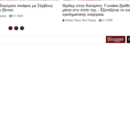
ατερίνη: Γυναίκα βρέθηκε νεκρή
Συνελήφθη χθες (20 Ιουνίου 2026) τ
 της - Εξετάζεται το ενδεχόμενο
απόγευμα στην Κατερίνη,
ενέργειας
Pierias News Νέα Πιερίας
22-6-2026
ιερίας
4-7-2026
Blogger