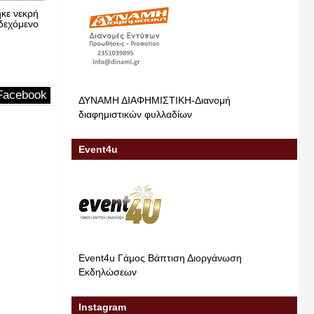
ο
Μακάρι να βρεθεί.
Κατερίνη
από το σπ
Pierias News Νέα Πιερίας
22-5-2026
πρακτορε
Pierias New
Facebook
ΔΥΝΑΜΗ ΔΙΑΦΗΜΙΣΤΙΚΗ-Διανομή
διαφημιστικών φυλλαδίων
Event4u
Event4u Γάμος Βάπτιση Διοργάνωση
Εκδηλώσεων
Instagram