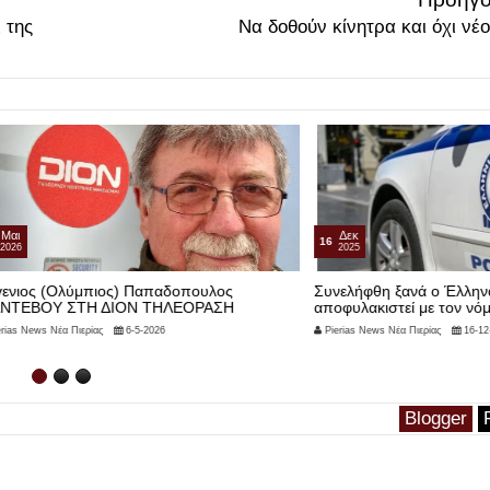
 της
Να δοθούν κίνητρα και όχι νέο
Δεκ
16
2025
ύμπιος) Παπαδοπουλος
Συνελήφθη ξανά ο Έλληνας «Εσκομπ
ΤΗ ΔΙΟΝ ΤΗΛΕΟΡΑΣΗ
αποφυλακιστεί με τον νόμο Παρασκ
ερίας
6-5-2026
Pierias News Νέα Πιερίας
16-12-2025
Blogger