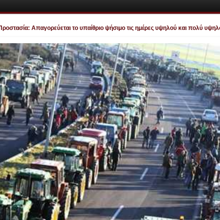
τασία: Απαγορεύεται το υπαίθριο ψήσιμο τις ημέρες υψηλού και πολύ υψηλού κι