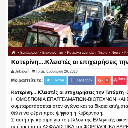
Ενημέρωση
Επικαιρότητα
Κατερίνη agenda
Πιερία
News
Pi
Kατερίνη....Κλειστές οι επιχειρήσεις τη
Unknown
Τρίτη, Ιανουαρίου 26, 2016
Save
Μοιραστείτε το:
Twitter
Facebook
0
Kατερίνη....Κλειστές οι επιχειρήσεις την Τετάρτη
-
Η ΟΜΟΣΠΟΝΙΑ ΕΠΑΓΓΕΛΜΑΤΙΩΝ-ΒΙΟΤΕΧΝΩΝ ΚΑΙ 
συμπαρατάσσεται στον αγώνα και τα δίκαια αιτήματ
θέλει να φέρει προς ψήφιση η Κυβέρνηση.
Σ΄αυτή την κρίσιμη για το μέλλον της Ελληνικής οι
υπέρμετρα τα ΑΣΦΑΛΙΣΤΙΚΑ και ΦΟΡΟΛΟΓΙΚΑ ΒΑΡΗ 