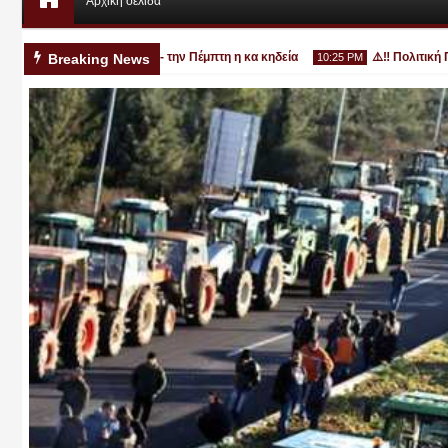
Αρχική σελίδα
χρονο στην Κατερίνη - την Πέμπτη η κα κηδεία
⚠️‼️ Πολιτική Προσ
Breaking News
10:25 PM
Αυγ
03
2026