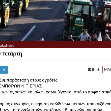
eriasNews
ν Τετάρτη
Email
Pri
Συμπαράσταση στους αγρότες
ΕΜΠΟΡΩΝ Ν.ΠΙΕΡΙΑΣ
α των αγροτών και ολων οσων θίγονται από το ασφαλιστικ
κονομίας συγκυρία, η ψήφιση επώδυνων μέτρων που αυξάνο
των.. επαγγελματιών-εμπόρων –βιοτεχνών αγροτών,