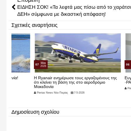
EIΔΗΣΗ ΣΟΚ! «Τα λεφτά μας πίσω από το χαράτσι
ΔΕΗ» σύμφωνα με δικαστική απόφαση!
Σχετικές αναρτήσεις
Μαι
Μαι
07
06
2026
2026
H Ryanair ενημέρωσε τους εργαζομένους της
Ευγενιος (Ολ
ότι κλείνει τη βάση της στο αεροδρόμιο
·ΡΑΝΤΕΒΟΥ Σ
Μακεδονία
Pierias News Νέα Πι
Pierias News Νέα Πιερίας
7-5-2026
Δημοσίευση σχολίου