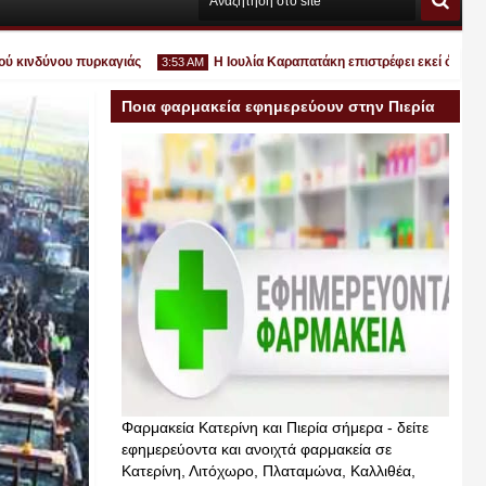
νδύνου πυρκαγιάς
Η Ιουλία Καραπατάκη επιστρέφει εκεί όπου ανήκει:
3:53 AM
Ποια φαρμακεία εφημερεύουν στην Πιερία
σήμερα
Ιουλ
30
2026
Φαρμακεία Κατερίνη και Πιερία σήμερα - δείτε
εφημερεύοντα και ανοιχτά φαρμακεία σε
Κατερίνη, Λιτόχωρο, Πλαταμώνα, Καλλιθέα,