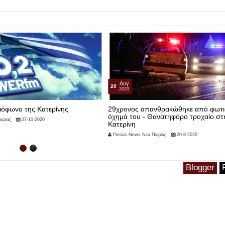
Αυγ
Απρ
20
24
2020
2020
29χρονος απανθρακώθηκε από φωτιά στο
Αποζημίωση 4,3 εκατ.
όχημά του - Θανατηφόρο τροχαίο στην
σταθμού διοδίων στη
Κατερίνη
στην “Αυτοκινητόδρο
Pierias News Νέα Πιερίας
20-8-2020
Pierias News Νέα Πιερίας
Blogger