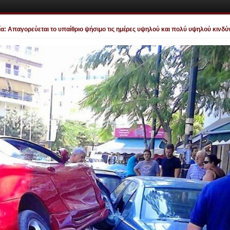
αγορεύεται το υπαίθριο ψήσιμο τις ημέρες υψηλού και πολύ υψηλού κινδύνου π