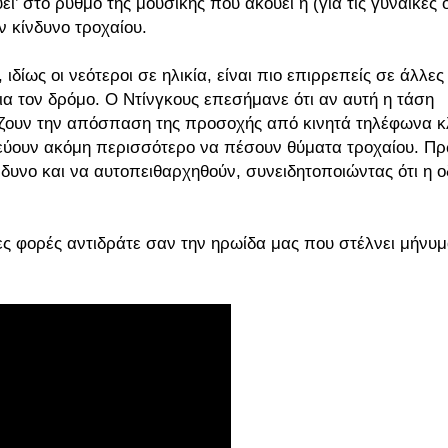
ι’ στο ρυθμό της μουσικής που ακούει ή (για τις γυναίκες 
ν κίνδυνο τροχαίου.
δίως οι νεότεροι σε ηλικία, είναι πιο επιρρεπείς σε άλλες
ια τον δρόμο. Ο Ντίνγκους επεσήμανε ότι αν αυτή η τάση
ίζουν την απόσπαση της προσοχής από κινητά τηλέφωνα κλ
νεύουν ακόμη περισσότερο να πέσουν θύματα τροχαίου. Π
κίνδυνο και να αυτοπειθαρχηθούν, συνειδητοποιώντας ότι η 
σες φορές αντιδράτε σαν την ηρωίδα μας που στέλνει μήνυ