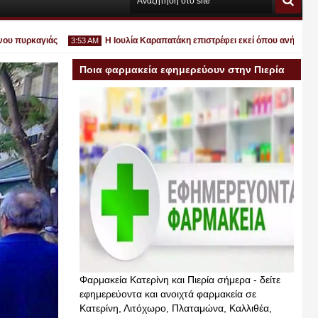
υρκαγιάς
Η Ιουλία Καραπατάκη επιστρέφει εκεί όπου ανήκει: στις καλ
3:53 AM
Ποια φαρμακεία εφημερεύουν στην Πιερία
σήμερα
Ιουλ
30
2026
Φαρμακεία Κατερίνη και Πιερία σήμερα - δείτε
εφημερεύοντα και ανοιχτά φαρμακεία σε
Κατερίνη, Λιτόχωρο, Πλαταμώνα, Καλλιθέα,