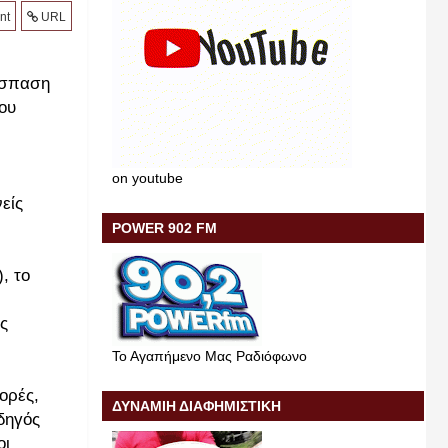
nt
URL
όσπαση
ου
on youtube
είς
POWER 902 FM
, το
ς
Το Αγαπήμενο Μας Ραδιόφωνο
ορές,
ΔΥΝΑΜΙΗ ΔΙΑΦΗΜΙΣΤΙΚΗ
δηγός
οι