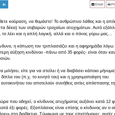
Email
Pri
ώθετε κούραση, να θυμάστε! Το ανθρώπινο λάθος και η απ
 στα δέκα) των σοβαρών τροχαίων ατυχημάτων. Αυτό εξάλλ
 το λέει και η απλή λογική, αλλά και ο πόνος γύρω μας…
νδυνο, η κόπωση τον τριπλασιάζει και η αφηρημάδα λόγω
ερη αύξηση κινδύνου -πάνω από 35 φορές- είναι όταν καν
υσιών.
 μιλήσει, είτε για να στείλει ή να διαβάσει κάποιο μήνυμα)
δίπλα του (π.χ. το κινητό του) και η χρησιμοποίηση του
υ αυτοκινήτου του αποτελούν συνήθεις αιτίες απόσπασης τη
 ώρα που οδηγεί, ο κίνδυνος ατυχήματος αυξάνει κατά 12 φ
ατά έξι φορές. Εξαπλάσιος είναι επίσης ο κίνδυνος αν ο ο
ρει» στο διαδίκτυο. Σύμφωνα με τους επιστήμονες, αυτές 