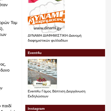
όταν
φορών Τομ
),
 των
ΔΥΝΑΜΗ ΔΙΑΦΗΜΙΣΤΙΚΗ-Διανομή
διαφημιστικών φυλλαδίων
Event4u
ος,
νδυνο
ην
Event4u Γάμος Βάπτιση Διοργάνωση
Εκδηλώσεων
 παιδί
Instagram