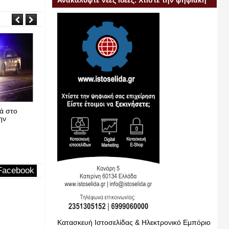
Ανακαλύψτε νέες ιδέες. Χτίστε την ψηφιακή
σας επιχείρηση
Ιαν
21
2020
 για το κλείσιμο του
Σήκωσαν στα χέρια αυτοκίνητο στην Κατερ
ν παλαιά οδό τα Τέμπη,
γιατί έκλεινε την είσοδο πολυκατοικίας
μος Αιγαίου”
Pierias News Νέα Πιερίας
21-1-2020
24-4-2020
Facebook
Κατασκευή Ιστοσελίδας & Ηλεκτρονικό Εμπόριο