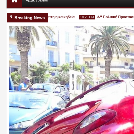
Αρχική σελίδα
ν Κατερίνη - την Πέμπτη η κα κηδεία
⚠️‼️ Πολιτική Προστασία: Απ
Breaking News
10:25 PM
Αυγ
03
2026