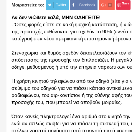
Save
Μοιραστείτε το:
Twitter
Facebook
0
Αν δεν νιώθετε καλά, ΜΗΝ ΟΔΗΓΕΙΤΕ!
-
Όσες φορές είστε σε κακή ψυχική κατάσταση, ή νι
της προσοχής ευθύνονται για σχεδόν το 90% (εννέα
κατέγραψε εκ νέου αμερικανική επιστημονική έρευνα,
Στεναχώρια και θυμός σχεδόν δεκαπλασιάζουν τον κί
απόσπασης της προσοχής τον διπλασιάζει. Η μεγαλύτ
οδηγεί μεθυσμένος ή υπό την επήρεια ναρκωτικών ο
Η χρήση κινητού τηλεφώνου από τον οδηγό (είτε για να
σκύψιμο του οδηγού για να πιάσει κάποιο αντικείμενο 
ραδιοφώνου, του αιρ-κοντίσιον ή της οθόνης αφής το
προσοχής του, που μπορεί να αποβούν μοιραίες.
Όταν κανείς πληκτρολογεί ένα αριθμό στο κινητό την
ενώ αν απλώς σκύβει για να πιάσει τη συσκευή του, κ
στέλνει γραπτά μηνύματα από το κινητό του ή «σερφά