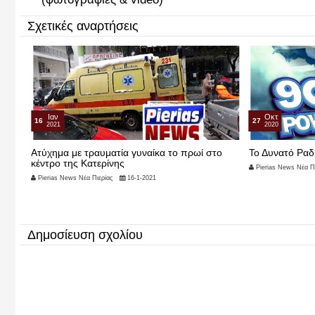
Σχετικές αναρτήσεις
Οκτ
27
2020
αίκα το πρωί στο
Το Δυνατό Ραδιόφωνο της Κατερίνης
Pierias News Νέα Πιερίας
27-10-2020
021
Δημοσίευση σχολίου