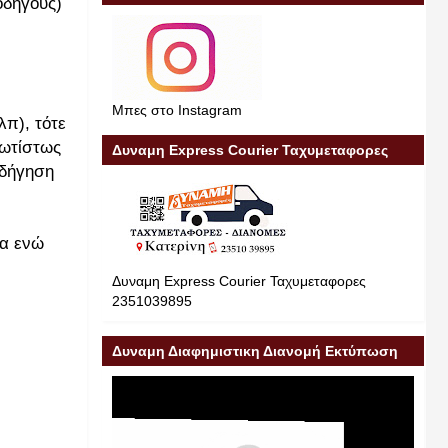
οδηγούς)
Μπες στο Instagram
π), τότε
ρωτίστως
Δυναμη Express Courier Ταχυμεταφορες
οδήγηση
μα ενώ
Δυναμη Express Courier Ταχυμεταφορες
2351039895
Δυναμη Διαφημιστικη Διανομή Εκτύπωση
Διαφήμιση 23510 39895