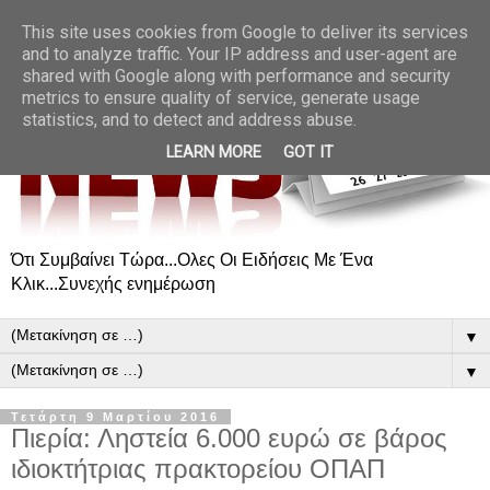
This site uses cookies from Google to deliver its services
and to analyze traffic. Your IP address and user-agent are
shared with Google along with performance and security
metrics to ensure quality of service, generate usage
statistics, and to detect and address abuse.
LEARN MORE
GOT IT
Ότι Συμβαίνει Τώρα...Ολες Οι Ειδήσεις Με Ένα
Κλικ...Συνεχής ενημέρωση
▼
▼
Τετάρτη 9 Μαρτίου 2016
Πιερία: Ληστεία 6.000 ευρώ σε βάρος
ιδιοκτήτριας πρακτορείου ΟΠΑΠ