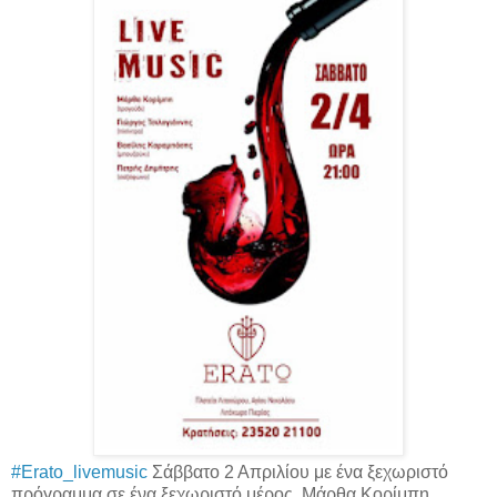
#‎Erato_livemusic‬
Σάββατο 2 Απριλίου με ένα ξεχωριστό
πρόγραμμα σε ένα ξεχωριστό μέρος. Μάρθα Κορίμπη