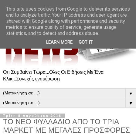
This site uses cookies from Google to deliver its services
and to analyze traffic. Your IP address and user-agent are
shared with Google along with performance and security
metrics to ensure quality of service, generate usage
statistics, and to detect and address abuse.
LEARN MORE
GOT IT
Ότι Συμβαίνει Τώρα...Ολες Οι Ειδήσεις Με Ένα
Κλικ...Συνεχής ενημέρωση
▼
▼
Τρίτη 9 Αυγούστου 2016
ΤΟ NEO ΦΥΛΛΑΔΙΟ ΑΠΟ ΤΟ ΤΡΙΑ
ΜΑΡΚΕΤ ΜΕ ΜΕΓΑΛΕΣ ΠΡΟΣΦΟΡΕΣ