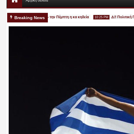
Αρχική σελίδα
ρονο στην Κατερίνη - την Πέμπτη η κα κηδεία
⚠️‼️ Πολιτική Προστ
Breaking News
10:25 PM
Αυγ
03
2026