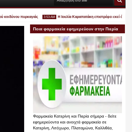
δύνου πυρκαγιάς
Η Ιουλία Καραπατάκη επιστρέφει εκεί όπου ανήκει: 
3:53 AM
Ποια φαρμακεία εφημερεύουν στην Πιερία
σήμερα
Ιουλ
30
2026
Φαρμακεία Κατερίνη και Πιερία σήμερα - δείτε
εφημερεύοντα και ανοιχτά φαρμακεία σε
Κατερίνη, Λιτόχωρο, Πλαταμώνα, Καλλιθέα,