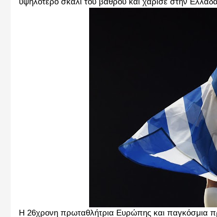
υψηλότερο σκαλί του βάθρου και χάρισε στην Ελλάδα
Η 26χρονη πρωταθλήτρια Ευρώπης και παγκόσμια πρω