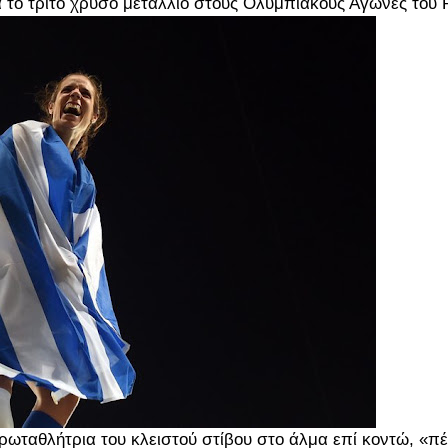
 το τρίτο χρυσό μετάλλιο στους Ολυμπιακούς Αγώνες του Ρ
ταθλήτρια του κλειστού στίβου στο άλμα επί κοντώ, «πέ