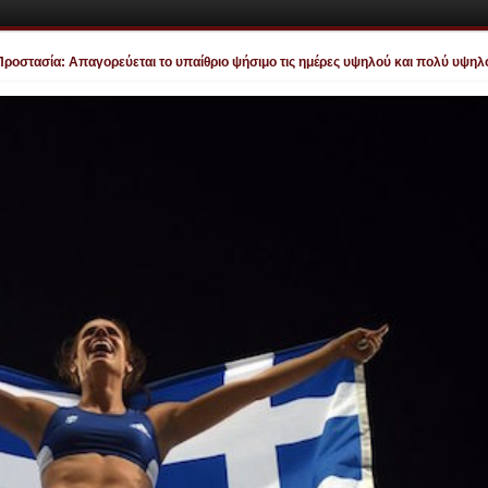
ασία: Απαγορεύεται το υπαίθριο ψήσιμο τις ημέρες υψηλού και πολύ υψηλού κιν