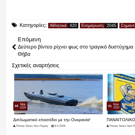
Κατηγορίες:
Αθλητικά
Ενημέρωση
Σημαντ
Επόμενη
Δεύτερο βίντεο ρίχνει φως στο τραγικό δυστύχημα
Θήβα
Σχετικές αναρτήσεις
Μαι
Νοε
08
01
2026
2020
της
Διπλωματικό επεισόδιο με την Ουκρανία!
ΠΑΝΑΙΤΟΛΙΚΟΣ
Pierias News Νέα Πιερίας
8-5-2026
Pierias News Νέα Πι