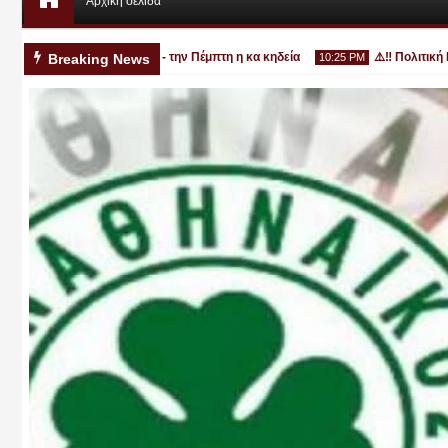
Αρχική σελίδα
ονο στην Κατερίνη - την Πέμπτη η κα κηδεία
⚠️‼️ Πολιτική Προστα
Breaking News
10:25 PM
Αυγ
03
2026