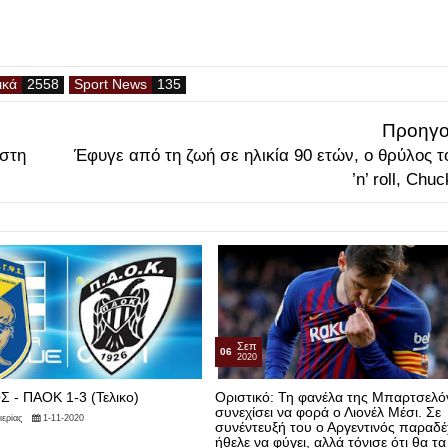
ικά
Sport News
Προηγο
 στη
Έφυγε από τη ζωή σε ηλικία 90 ετών, ο θρύλος τ
’n’ roll, Chu
Σεπ
06
2020
 - ΠΑΟΚ 1-3 (Τελικο)
Οριστικό: Τη φανέλα της Μπαρτσελό
συνεχίσει να φορά ο Λιονέλ Μέσι. Σε
ερίας
1-11-2020
συνέντευξή του ο Αργεντινός παραδέ
ήθελε να φύγει, αλλά τόνισε ότι θα τ