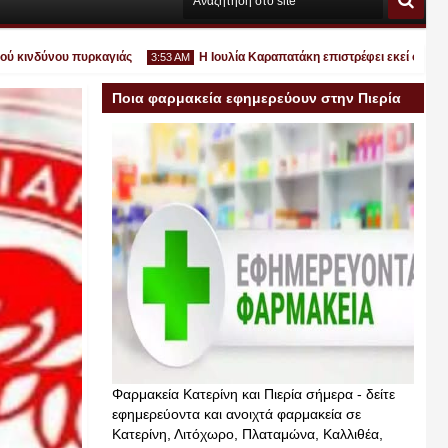
ύνου πυρκαγιάς
Η Ιουλία Καραπατάκη επιστρέφει εκεί όπου ανήκει: σ
3:53 AM
Ποια φαρμακεία εφημερεύουν στην Πιερία
σήμερα
Ιουλ
30
2026
Φαρμακεία Κατερίνη και Πιερία σήμερα - δείτε
εφημερεύοντα και ανοιχτά φαρμακεία σε
Κατερίνη, Λιτόχωρο, Πλαταμώνα, Καλλιθέα,