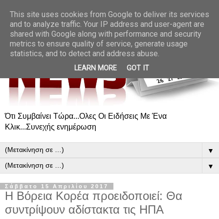
This site uses cookies from Google to deliver its services
and to analyze traffic. Your IP address and user-agent are
shared with Google along with performance and security
metrics to ensure quality of service, generate usage
statistics, and to detect and address abuse.
LEARN MORE
GOT IT
Ότι Συμβαίνει Τώρα...Ολες Οι Ειδήσεις Με Ένα
Κλικ...Συνεχής ενημέρωση
▼
▼
Σάββατο 15 Απριλίου 2017
Η Βόρεια Κορέα προειδοποιεί: Θα
συντρίψουν αδίστακτα τις ΗΠΑ