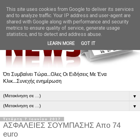
This site uses cookies from Google to deliver its services
and to analyze traffic. Your IP address and user-agent are
shared with Google along with performance and security
metrics to ensure quality of service, generate usage
statistics, and to detect and address abuse.
LEARN MORE
GOT IT
Ότι Συμβαίνει Τώρα...Ολες Οι Ειδήσεις Με Ένα
Κλικ...Συνεχής ενημέρωση
▼
▼
Τετάρτη 7 Ιουνίου 2017
ΑΣΦΑΛΕΙΕΣ ΣΟΥΜΠΑΣΗΣ Απο 74
euro