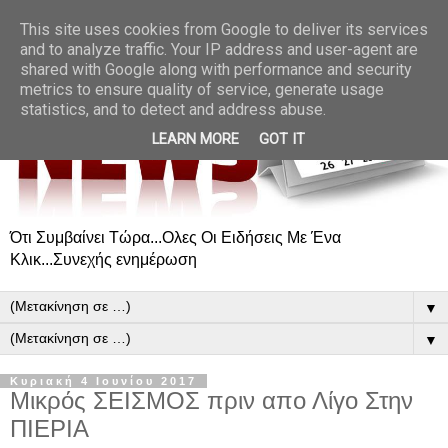
This site uses cookies from Google to deliver its services
and to analyze traffic. Your IP address and user-agent are
shared with Google along with performance and security
metrics to ensure quality of service, generate usage
statistics, and to detect and address abuse.
LEARN MORE
GOT IT
Ότι Συμβαίνει Τώρα...Ολες Οι Ειδήσεις Με Ένα
Κλικ...Συνεχής ενημέρωση
▼
▼
Κυριακή 4 Ιουνίου 2017
Μικρός ΣΕΙΣΜΟΣ πριν απο Λίγο Στην
ΠΙΕΡΙΑ