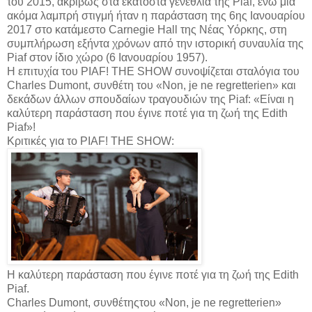
του 2015, ακριβώς στα εκατοστά γενέθλια της Piaf, ενώ μια
ακόμα λαμπρή στιγμή ήταν η παράσταση της 6ης Ιανουαρίου
2017 στο κατάμεστο Carnegie Hall της Νέας Υόρκης, στη
συμπλήρωση εξήντα χρόνων από την ιστορική συναυλία της
Piaf στον ίδιο χώρο (6 Ιανουαρίου 1957).
Η επιτυχία του PIAF! THE SHOW συνοψίζεται σταλόγια του
Charles Dumont, συνθέτη του «Non, je ne regretterien» και
δεκάδων άλλων σπουδαίων τραγουδιών της Piaf: «Είναι η
καλύτερη παράσταση που έγινε ποτέ για τη ζωή της Edith
Piaf»!
Κριτικές για το PIAF! THE SHOW:
Η καλύτερη παράσταση που έγινε ποτέ για τη ζωή της Edith
Piaf.
Charles Dumont, συνθέτηςτου «Non, je ne regretterien»