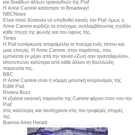
και δεκάδων άλλων τραγουδιών της Piaf
Η Anne Carrere κατέκτησε το Broadway!
NBCNews
Είναι πολύ δύσκολο να υποδυθεί κανείς την Piaf, όμως η
Anne Carrere κερδίζει το στοίχημα, συλλαμβάνοντας σχεδόν
κάθε πτυχή της φωνής και του ύφους της.
Times
Η Piaf ενσάρκωσε απαράμιλλα το πνεύμα ενός τόπου και
μιας εποχής. Η Anne Carrere, στην παράστας, που
εμπνέεται εν μέρει από την ταινία «Ζωή σαν τριαντάφυλλο»,
αποτυπώνει καλύτερα από κάθε άλλον τη θυελλώδη
παρουσία της.
BBC
Η Anne Carrere είναι η νόμιμη μουσική κληρονόμος της
Edith Piaf.
Riviera Buzz
Η εξαίσια σκηνική παρουσία της Carrere φέρνει στον νου την
Piaf
στις καλύτερες και ταυτόχρονα στις πιο τρυφερές στιγμές
της.
Buenos Aires Herald