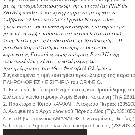
με την εταιρεία παραγωγής της συναυλίας PIAF the
SHOW η οποία είναι προγραμματισμένη για το
Σάββατο 22 Ιουλίου 2017 (Αρχαίο θέατρο Δίου),
γνωστοποιεί τη δυνατότητα αγοράς εισιτηρίων με
μειωμένη τιμή εφ όσον αυτά προμηθεύονται από
τους θεατές με τη διαδικασία της προπώλησης....Η
μουσική παράσταση με αναφορά τη ζωή της
κορυφαίας Γαλλίδας ερμηνεύτριας Εντίθ Πιάφ,
αποτελεί όπως είναι γνωστό μέρος του
προγράμματος του 46ου Φεστιβάλ Ολύμπου.
Συγκεκριμένα η τιμή εισιτηρίου προπώλησης της παραπ
ΠΛΗΡΟΦΟΡΙΕΣ / ΕΙΣΙΤΗΡΙΑ του ΟΡ.ΦΕ.Ο.
1. Κεντρικό Περίπτερο Ενημέρωσης και Προπώλησης εισ
Σολωμού γωνία (πρώην Aspis Bank), Κατερίνη (Τηλ.235
2. Πρακτορείο Τύπου ΚΑΨΑΛΗ, Λιτόχωρο Πιερίας (23520
3. Αναψυκτήριο Αρχαιολογικού Πάρκου Δίου (Τηλ.235105
4. «Το Βιβλιοπωλείο» ΑΜΑΝΑΤΗΣ, Πλαταμώνας Πιερίας (
5. Γραφείο πληροφοριών, Λεπτοκαρυά Πιερίας (23520318