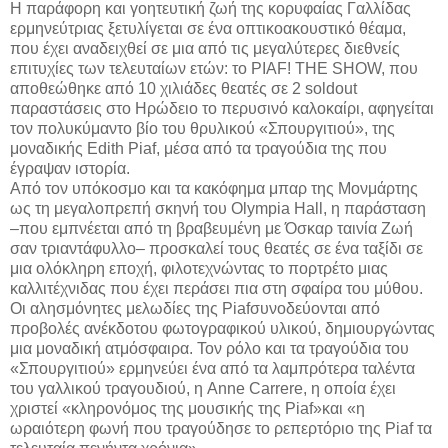
Η παράφορη και γοητευτική ζωή της κορυφαίας Γαλλίδας
ερμηνεύτριας ξετυλίγεται σε ένα οπτικοακουστικό θέαμα,
που έχει αναδειχθεί σε μια από τις μεγαλύτερες διεθνείς
επιτυχίες των τελευταίων ετών: το PIAF! THE SHOW, που
αποθεώθηκε από 10 χιλιάδες θεατές σε 2 soldout
παραστάσεις στο Ηρώδειο το περυσινό καλοκαίρι, αφηγείται
τον πολυκύμαντο βίο του θρυλικού «Σπουργιτιού», της
μοναδικής Edith Piaf, μέσα από τα τραγούδια της που
έγραψαν ιστορία.
Από τον υπόκοσμο και τα κακόφημα μπαρ της Μονμάρτης
ως τη μεγαλοπρεπή σκηνή του Olympia Hall, η παράσταση
–που εμπνέεται από τη βραβευμένη με Όσκαρ ταινία Ζωή
σαν τριαντάφυλλο– προσκαλεί τους θεατές σε ένα ταξίδι σε
μια ολόκληρη εποχή, φιλοτεχνώντας το πορτρέτο μιας
καλλιτέχνιδας που έχει περάσει πια στη σφαίρα του μύθου.
Οι αλησμόνητες μελωδίες της Piafσυνοδεύονται από
προβολές ανέκδοτου φωτογραφικού υλικού, δημιουργώντας
μια μοναδική ατμόσφαιρα. Τον ρόλο και τα τραγούδια του
«Σπουργιτιού» ερμηνεύει ένα από τα λαμπρότερα ταλέντα
του γαλλικού τραγουδιού, η Anne Carrere, η οποία έχει
χριστεί «κληρονόμος της μουσικής της Piaf»και «η
ωραιότερη φωνή που τραγούδησε το ρεπερτόριο της Piaf τα