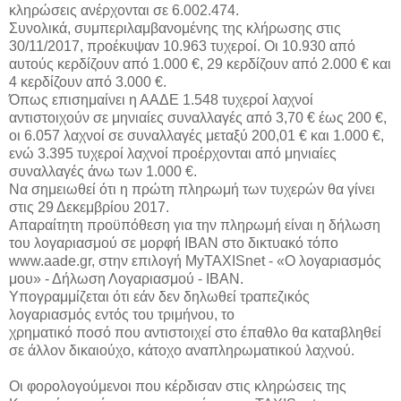
κληρώσεις ανέρχονται σε 6.002.474.
Συνολικά, συμπεριλαμβανομένης της κλήρωσης στις
30/11/2017, προέκυψαν 10.963 τυχεροί. Οι 10.930 από
αυτούς κερδίζουν από 1.000 €, 29 κερδίζουν από 2.000 € και
4 κερδίζουν από 3.000 €.
Όπως επισημαίνει η ΑΑΔΕ 1.548 τυχεροί λαχνοί
αντιστοιχούν σε μηνιαίες συναλλαγές από 3,70 € έως 200 €,
οι 6.057 λαχνοί σε συναλλαγές μεταξύ 200,01 € και 1.000 €,
ενώ 3.395 τυχεροί λαχνοί προέρχονται από μηνιαίες
συναλλαγές άνω των 1.000 €.
Να σημειωθεί ότι η πρώτη πληρωμή των τυχερών θα γίνει
στις 29 Δεκεμβρίου 2017.
Απαραίτητη προϋπόθεση για την πληρωμή είναι η δήλωση
του λογαριασμού σε μορφή ΙΒΑΝ στο δικτυακό τόπο
www.aade.gr, στην επιλογή MyTAXISnet - «Ο λογαριασμός
μου» - Δήλωση Λογαριασμού - ΙΒΑΝ.
Υπογραμμίζεται ότι εάν δεν δηλωθεί τραπεζικός
λογαριασμός εντός του τριμήνου, το
χρηματικό ποσό που αντιστοιχεί στο έπαθλο θα καταβληθεί
σε άλλον δικαιούχο, κάτοχο αναπληρωματικού λαχνού.
Οι φορολογούμενοι που κέρδισαν στις κληρώσεις της