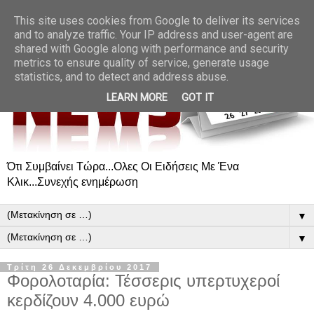
This site uses cookies from Google to deliver its services
and to analyze traffic. Your IP address and user-agent are
shared with Google along with performance and security
metrics to ensure quality of service, generate usage
statistics, and to detect and address abuse.
LEARN MORE
GOT IT
Ότι Συμβαίνει Τώρα...Ολες Οι Ειδήσεις Με Ένα
Κλικ...Συνεχής ενημέρωση
▼
▼
Τρίτη 26 Δεκεμβρίου 2017
Φορολοταρία: Τέσσερις υπερτυχεροί
κερδίζουν 4.000 ευρώ