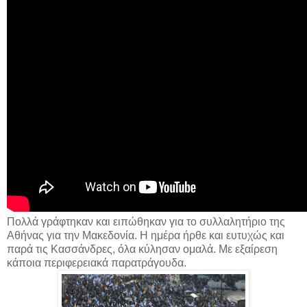
Πολλά γράφτηκαν και ειπώθηκαν για το συλλαλητήριο της
Αθήνας για την Μακεδονία. Η ημέρα ήρθε και ευτυχώς και
παρά τις Κασσάνδρες, όλα κύλησαν ομαλά. Με εξαίρεση
κάποια περιφερειακά παρατράγουδα.