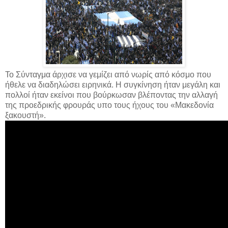
Το Σύνταγμα άρχισε να γεμίζει από νωρίς από κόσμο που
ήθελε να διαδηλώσει ειρηνικά. Η συγκίνηση ήταν μεγάλη και
πολλοί ήταν εκείνοι που βούρκωσαν βλέποντας την αλλαγή
της προεδρικής φρουράς υπο τους ήχους του «Μακεδονία
ξακουστή».