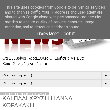
This site uses cookies from Google to deliver its services
and to analyze traffic. Your IP address and user-agent are
shared with Google along with performance and security
metrics to ensure quality of service, generate usage
statistics, and to detect and address abuse.
LEARN MORE
GOT IT
Ότι Συμβαίνει Τώρα...Ολες Οι Ειδήσεις Με Ένα
Κλικ...Συνεχής ενημέρωση
▼
▼
Τρίτη 13 Μαρτίου 2018
ΚΑΙ ΠΑΛΙ ΧΡΥΣΗ Η ΑΝΝΑ
ΚΟΡΑΚΑΚΗ!..