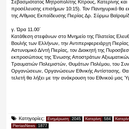
Σεβασμιότατος Μητροπολίτης Κίτρους, Κατερίνης και 
προσέλευσης επισήμων 10:15). Τον Πανηγυρικό θα ε
της Α/θμιας Εκπαίδευσης Πιερίας Δρ. Σύρμω Βαϊραμί
γ. Ώρα 11.00΄
Κατάθεση στεφάνων στο Μνημείο της Πλατείας Ελευ
Βουλής των Ελλήνων, την Αντιπεριφερειάρχη Πιερίας,
Αστυνομικό Δ/ντή Πιερίας, τον Διοικητή της Πυροσβε
εκπροσώπους της Ένωσης Αποστράτων Αξιωματικών
Τραυματιών Πολεμιστών, Θυμάτων Πολέμου, του Συ
Οργανώσεων, Οργανώσεων Εθνικής Αντίστασης. Θα τ
τελετή θα λήξει με την ανάκρουση του Εθνικού μας Ύ
Κατηγορίες:
Ενημέρωση
Κατερίνη
Κατερί
PieriasNews