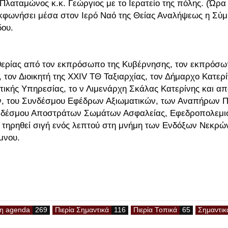
Πλαταμώνος κ.κ. Γεώργιος με το Ιερατείο της πόλης. (Ώρα
κφωνήσει μέσα στον Ιερό Ναό της Θείας Αναλήψεως η Σύ
δου.
θερίας από τον εκπρόσωπο της Κυβέρνησης, τον εκπρόσω
 τον Διοικητή της ΧΧΙV ΤΘ Ταξιαρχίας, τον Δήμαρχο Κατερί
στικής Υπηρεσίας, το ν Λιμενάρχη Σκάλας Κατερίνης και απ
, του Συνδέσμου Εφέδρων Αξιωματικών, των Αναπήρων Π
νδέσμου Αποστράτων Σωμάτων Ασφαλείας, Εφεδροπολεμι
ηρηθεί σιγή ενός λεπτού στη μνήμη των Ενδόξων Νεκρών
μνου.
νη agenda
Πιερία Σημαντικά
Πιερία Τοπικά
Σημαντικ