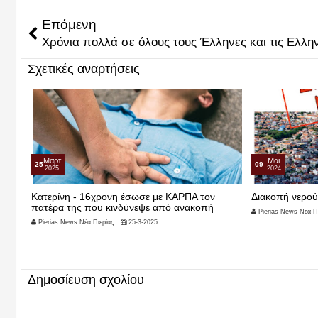
Επόμενη
Χρόνια πολλά σε όλους τους Έλληνες και τις Ελλην
Σχετικές αναρτήσεις
Μαρτ
Μαι
25
09
2025
2024
ίνης”
Κατερίνη - 16χρονη έσωσε με ΚΑΡΠΑ τον
Διακοπή νερού
πατέρα της που κινδύνεψε από ανακοπή
Pierias News Νέα Πι
Pierias News Νέα Πιερίας
25-3-2025
Δημοσίευση σχολίου