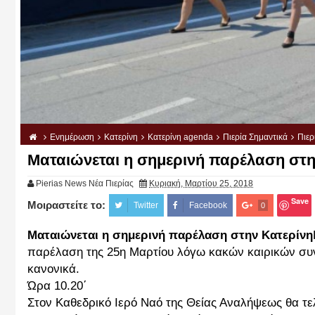
Ενημέρωση
Κατερίνη
Κατερίνη agenda
Πιερία Σημαντικά
Πιερ
Ματαιώνεται η σημερινή παρέλαση στη
Pierias News Νέα Πιερίας
Κυριακή, Μαρτίου 25, 2018
Save
Μοιραστείτε το:
Twitter
Facebook
0
Ματαιώνεται η σημερινή παρέλαση στην Κατερίνη
παρέλαση της 25η Μαρτίου λόγω κακών καιρικών συν
κανονικά.
Ώρα 10.20΄
Στον Καθεδρικό Ιερό Ναό της Θείας Αναλήψεως θα τε