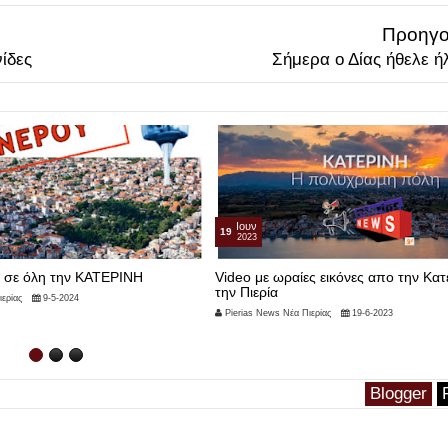
Προηγο
ίδες
Σήμερα ο Δίας ήθελε ήλι
Ιουν
19
2023
 σε όλη την ΚΑΤΕΡΙΝΗ
Video με ωραίες εικόνες απο την Κατ
την Πιερία
ερίας
9-5-2024
Pierias News Νέα Πιερίας
19-6-2023
Blogger