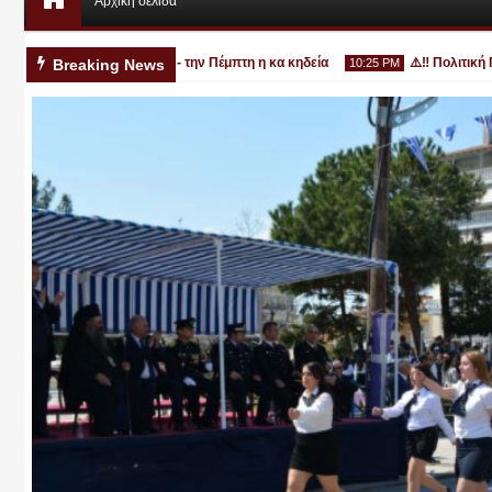
Αρχική σελίδα
χρονο στην Κατερίνη - την Πέμπτη η κα κηδεία
⚠️‼️ Πολιτική Προσ
Breaking News
10:25 PM
Αυγ
03
2026