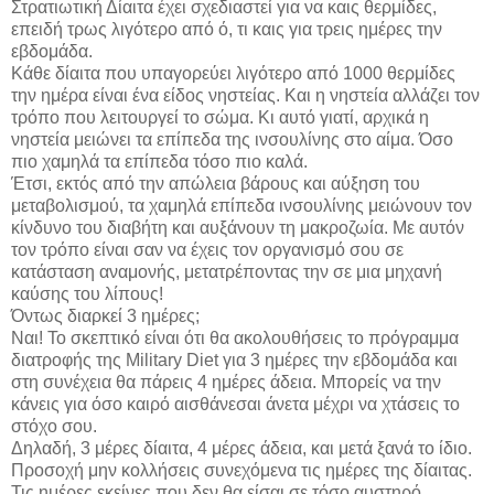
Στρατιωτική Δίαιτα έχει σχεδιαστεί για να καις θερμίδες,
επειδή τρως λιγότερο από ό, τι καις για τρεις ημέρες την
εβδομάδα.
Κάθε δίαιτα που υπαγορεύει λιγότερο από 1000 θερμίδες
την ημέρα είναι ένα είδος νηστείας. Και η νηστεία αλλάζει τον
τρόπο που λειτουργεί το σώμα. Κι αυτό γιατί, αρχικά η
νηστεία μειώνει τα επίπεδα της ινσουλίνης στο αίμα. Όσο
πιο χαμηλά τα επίπεδα τόσο πιο καλά.
Έτσι, εκτός από την απώλεια βάρους και αύξηση του
μεταβολισμού, τα χαμηλά επίπεδα ινσουλίνης μειώνουν τον
κίνδυνο του διαβήτη και αυξάνουν τη μακροζωία. Με αυτόν
τον τρόπο είναι σαν να έχεις τον οργανισμό σου σε
κατάσταση αναμονής, μετατρέποντας την σε μια μηχανή
καύσης του λίπους!
Όντως διαρκεί 3 ημέρες;
Ναι! Το σκεπτικό είναι ότι θα ακολουθήσεις το πρόγραμμα
διατροφής της Military Diet για 3 ημέρες την εβδομάδα και
στη συνέχεια θα πάρεις 4 ημέρες άδεια. Μπορείς να την
κάνεις για όσο καιρό αισθάνεσαι άνετα μέχρι να χτάσεις το
στόχο σου.
Δηλαδή, 3 μέρες δίαιτα, 4 μέρες άδεια, και μετά ξανά το ίδιο.
Προσοχή μην κολλήσεις συνεχόμενα τις ημέρες της δίαιτας.
Τις ημέρες εκείνες που δεν θα είσαι σε τόσο αυστηρό