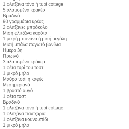
1 φλιτζάνα τόνο ή τυρί cottage
5 αλατισμένα κρακέρ
Βραδινό
90 γραμμάρια κρέας
2 φλιτζάνες μπρόκολο
Μισή φλιτζάνα καρότα
1 μικρή μπανάνα ή μισή μεγάλη
Μισή μπάλα παγωτό βανίλια
Ημέρα 3η
Πρωινό
3 αλατισμένα κράκερ
1 φέτα τυρί του τοστ
1 μικρό μηλό
Μαύρο τσάι ή καφές
Μεσημεριανό
1 βραστό αυγό
1 φέτα τοστ
Βραδινό
1 φλιτζάνα τόνο ή τυρί cottage
1 φλιτζάνα παντζάρια
1 φλιτζάνα κουνουπίδι
1 μικρό μήλο