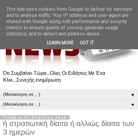
This site uses cookies from Google to deliver its services
and to analyze traffic. Your IP address and user-agent are
shared with Google along with performance and security
metrics to ensure quality of service, generate usage
statistics, and to detect and address abuse.
LEARN MORE
GOT IT
Ότι Συμβαίνει Τώρα...Ολες Οι Ειδήσεις Με Ένα
Κλικ...Συνεχής ενημέρωση
▼
▼
Τετάρτη 11 Απριλίου 2018
ή στρατιωτική δίαιτα ή αλλιώς δίαιτα των
3 ημερών