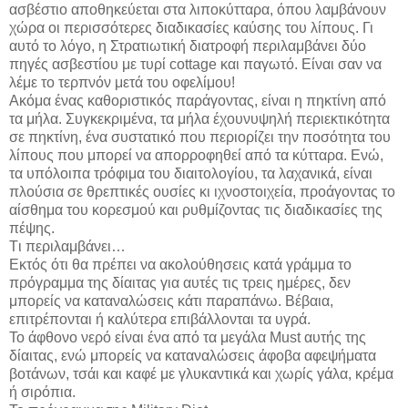
ασβέστιο αποθηκεύεται στα λιποκύτταρα, όπου λαμβάνουν
χώρα οι περισσότερες διαδικασίες καύσης του λίπους. Γι
αυτό το λόγο, η Στρατιωτική διατροφή περιλαμβάνει δύο
πηγές ασβεστίου με τυρί cottage και παγωτό. Είναι σαν να
λέμε το τερπνόν μετά του οφελίμου!
Ακόμα ένας καθοριστικός παράγοντας, είναι η πηκτίνη από
τα μήλα. Συγκεκριμένα, τα μήλα έχουνυψηλή περιεκτικότητα
σε πηκτίνη, ένα συστατικό που περιορίζει την ποσότητα του
λίπους που μπορεί να απορροφηθεί από τα κύτταρα. Ενώ,
τα υπόλοιπα τρόφιμα του διαιτολογίου, τα λαχανικά, είναι
πλούσια σε θρεπτικές ουσίες κι ιχνοστοιχεία, προάγοντας το
αίσθημα του κορεσμού και ρυθμίζοντας τις διαδικασίες της
πέψης.
Tι περιλαμβάνει…
Εκτός ότι θα πρέπει να ακολούθησεις κατά γράμμα το
πρόγραμμα της δίαιτας για αυτές τις τρεις ημέρες, δεν
μπορείς να καταναλώσεις κάτι παραπάνω. Βέβαια,
επιτρέπονται ή καλύτερα επιβάλλονται τα υγρά.
Το άφθονο νερό είναι ένα από τα μεγάλα Must αυτής της
δίαιτας, ενώ μπορείς να καταναλώσεις άφοβα αφεψήματα
βοτάνων, τσάι και καφέ με γλυκαντικά και χωρίς γάλα, κρέμα
ή σιρόπια.