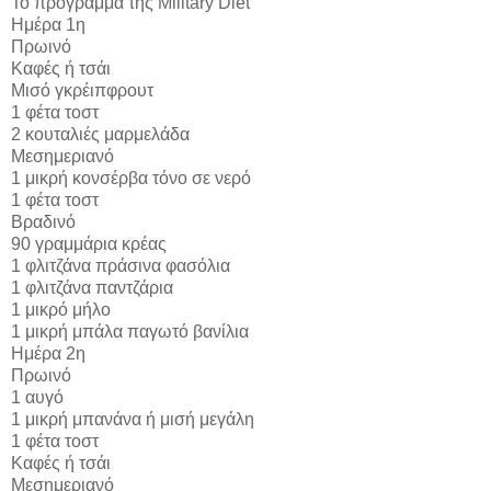
Το πρόγραμμα της Military Diet
Ημέρα 1η
Πρωινό
Καφές ή τσάι
Μισό γκρέιπφρουτ
1 φέτα τοστ
2 κουταλιές μαρμελάδα
Μεσημεριανό
1 μικρή κονσέρβα τόνο σε νερό
1 φέτα τοστ
Βραδινό
90 γραμμάρια κρέας
1 φλιτζάνα πράσινα φασόλια
1 φλιτζάνα παντζάρια
1 μικρό μήλο
1 μικρή μπάλα παγωτό βανίλια
Ημέρα 2η
Πρωινό
1 αυγό
1 μικρή μπανάνα ή μισή μεγάλη
1 φέτα τοστ
Καφές ή τσάι
Μεσημεριανό