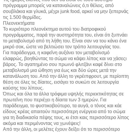
πρόγραμμα μπορείς να καταναλώνεις ό,τι θέλεις, από
σουβλάκια και γλυκά, μέχρι junk food, αρκεί να μην ξεπερνάς
τις 1.500 θερμίδες.
Πλεονεκτήματα
Το κυριότερο πλεονέκτημα αυτού του διατροφικού
προγράμματος, παρά την αυστηρότητα του, είναι ότι ξυπνάει
το μεταβολισμό από τη λήθη του. Είναι σαν να του κάνει ένα
μικρό σοκ, ώστε να βελτιώσει τον τρόπο λειτουργίας του.
Για παράδειγμα, η καφεΐνη αυξάνει τον μεταβολισμό
ελαφρώς, βοηθώντας το σώμα να κάψει λίπος και να χάσεςι
βάρος. Το αγαπημένο σου πρωινό φλιτζάνι καφέ δίνει στο
μεταβολισμό μια ώθηση για έως και δύο ώρες μετά την
κατανάλωση του. Από την άλλη το γκρέιπφρουτ, με περίοπτη
θέση σε όλες τις δίαιτες, εισάγει το συκώτι σε λειτουργία
καύσης του λίπους.
Όπως και όλα τα άλλα τρόφιμα υψηλής περιεκτικότητας σε
πρωτεΐνη που περιέχει η δίαιτα των 3 ημερών. Για
παράδειγμα, το φυστικοβούτυρο, τα αυγά, ο τόνος και κάε
είδους κρέας απαιτούν περισσότερη ενέργεια από το σώμα
για τη διαδικασία πέψης τους, κι έτσι καις περισσότερο λίπος
ακόμα και περιμένοντας να χωνέψεις!
Από την άλλη, οι μελέτες έχουν δείξει ότι το περισσότερο