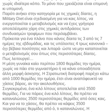
χωρίς ιδιαίτερο κόπο. Το μόνο που χρειάζεσαι είναι επιμονή
κι υπομονή.
Παρότι ανήκει στην κατηγορία με τις χημικές δίαιτες, η
Military Diet είναι σχεδιασμένη για να καις λίπος, να
ενεργοποιείται ο μεταβολισμός και να έχεις γρήγορα
αποτελέσματα χάρη στις χημικές αντιδράσεις των
συνδυασμών τροφίμων που περιλαμβάνει.
Πρόκειται για ένα πλάνο που κάνεις δίαιτα τις 3 από τις 7
ημέρες της εβδομάδας, και τις υπόλοιπες 4 τρως κανονικά –
όχι βέβαια ποσότητες και λιπαρά- ώστε να μην καταπονείται
ο μεταβολισμός σου όπως στις περισσότερες δίαιτες.
Πως λειτουργεί…
Η μέση γυναίκα καίει περίπου 1800 θερμίδες την ημέρα,
χωρίς να πάει στο γυμναστήριο ή να κάνει οποιαδήποτε
άλλη μορφή άσκησης. Η Στρατιωτική διατροφή παρέχει κάτω
από 1000 θερμίδες την ημέρα, έτσι είναι αναπόφευκτό να
χάσεις βάρος, αν την ακολουθήσεις.
Συγκεκριμένα, ένα κιλό λίπους αποτελείται από 3500
θερμίδες. Για να πάρεις ένα κιλό λίπους, θα πρέπει να
καταναλώσεις 3500 περισσότερες θερμίδες από όσες καις.
Και για να το χάσεις, θα πρέπει να κάψεις 3500
περισσότερες θερμίδες από ό, τι καταναλώνεις. Η