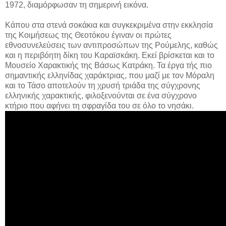
1972, διαμόρφωσαν τη σημερινή εικόνα.
Κάπου στα στενά σοκάκια και συγκεκριμένα στην εκκλησία
της Κοιμήσεως της Θεοτόκου έγιναν οι πρώτες
εθνοσυνελεύσεις των αντιπροσώπων της Ρούμελης, καθώς
και η περιβόητη δίκη του Καραϊσκάκη. Εκεί βρίσκεται και το
Μουσείο Χαρακτικής της Βάσως Κατράκη. Τα έργα τής πιο
σημαντικής ελληνίδας χαράκτριας, που μαζί με τον Μόραλη
και το Τάσο αποτελούν τη χρυσή τριάδα της σύγχρονης
ελληνικής χαρακτικής, φιλοξενούνται σε ένα σύγχρονο
κτήριο που αφήνει τη σφραγίδα του σε όλο το νησάκι.