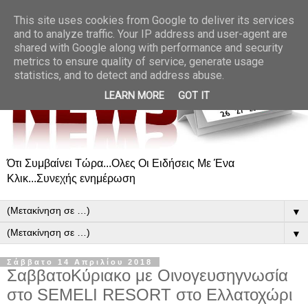
This site uses cookies from Google to deliver its services
and to analyze traffic. Your IP address and user-agent are
shared with Google along with performance and security
metrics to ensure quality of service, generate usage
statistics, and to detect and address abuse.
LEARN MORE
GOT IT
Ότι Συμβαίνει Τώρα...Ολες Οι Ειδήσεις Με Ένα
Κλικ...Συνεχής ενημέρωση
▼
▼
Σάββατο 14 Απριλίου 2018
ΣαββατοΚύριακο με Οινογευσηγνωσία
στο SEMELI RESORT στο Ελλατοχώρι