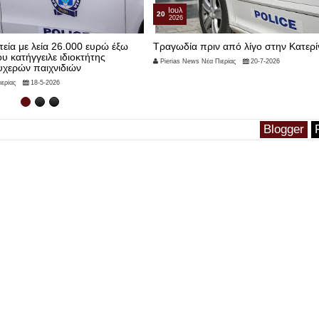
Ιουλ
20
2026
τεία με λεία 26.000 ευρώ έξω
Τραγωδία πριν από λίγο στην Κατερί
ου κατήγγειλε ιδιοκτήτης
Pierias News Νέα Πιερίας
20-7-2026
υχερών παιχνιδιών
ερίας
18-5-2026
Blogger