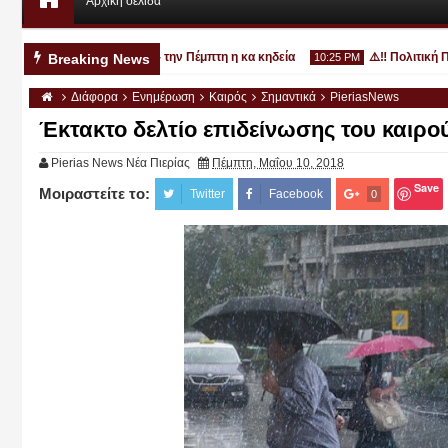
Αρχική σελίδα
χρονο στην Κατερίνη - την Πέμπτη η κα κηδεία
⚠️‼️ Πολιτική Προσ
Breaking News
10:25 PM
Διάφορα
Ενημέρωση
Καιρός
Σημαντικά
PieriasNews
Έκτακτο δελτίο επιδείνωσης του καιρού
Pierias News Νέα Πιερίας
Πέμπτη, Μαΐου 10, 2018
Save
Μοιραστείτε το:
Αυγ
Twitter
Facebook
0
03
2026