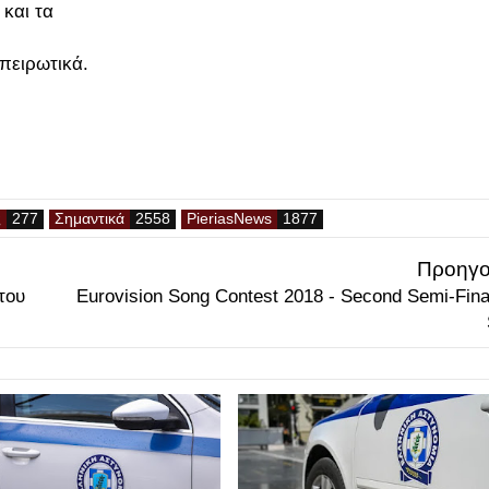
 και τα
ηπειρωτικά.
ς
Σημαντικά
PieriasNews
Προηγο
του
Eurovision Song Contest 2018 - Second Semi-Final