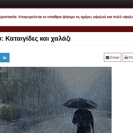
τασία: Απαγορεύεται το υπαίθριο ψήσιμο τις ημέρες υψηλού και πολύ υψηλού κ
: Καταιγίδες και χαλάζι
Email
Pri