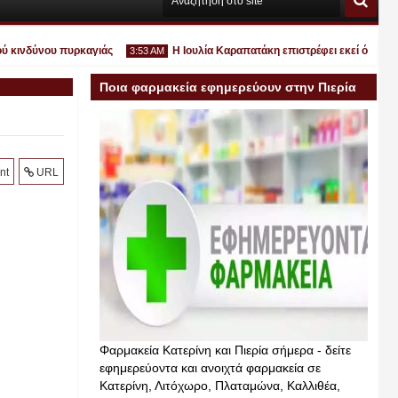
ινδύνου πυρκαγιάς
Η Ιουλία Καραπατάκη επιστρέφει εκεί όπου ανήκει
3:53 AM
Ποια φαρμακεία εφημερεύουν στην Πιερία
σήμερα
Ιουλ
nt
URL
30
2026
Φαρμακεία Κατερίνη και Πιερία σήμερα - δείτε
εφημερεύοντα και ανοιχτά φαρμακεία σε
Κατερίνη, Λιτόχωρο, Πλαταμώνα, Καλλιθέα,