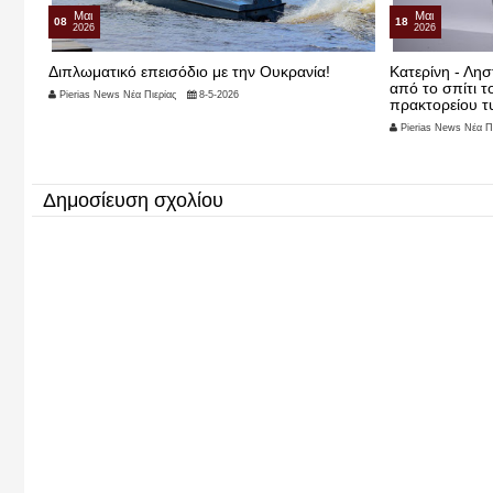
Μαι
Μαι
08
18
2026
2026
της
Διπλωματικό επεισόδιο με την Ουκρανία!
Κατερίνη - Λησ
από το σπίτι τ
Pierias News Νέα Πιερίας
8-5-2026
πρακτορείου τ
Pierias News Νέα Πι
Δημοσίευση σχολίου