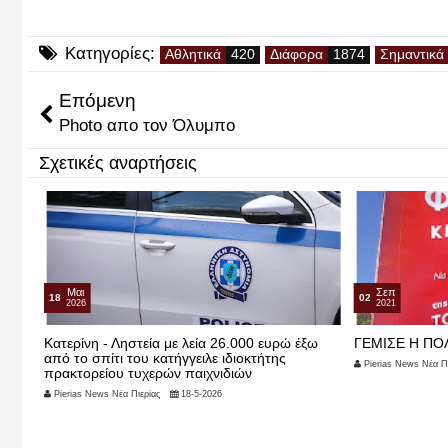
Κατηγορίες:
Αθλητικά
Διάφορα
Σημαντικά
Επόμενη
Photo απο τον Όλυμπο
Σχετικές αναρτήσεις
Μαι
Σεπ
18
02
2026
2021
Κατερίνη - Ληστεία με λεία 26.000 ευρώ έξω
ΓΕΜΙΣΕ Η ΠΟ
από το σπίτι του κατήγγειλε ιδιοκτήτης
Pierias News Νέα Πι
πρακτορείου τυχερών παιχνιδιών
Pierias News Νέα Πιερίας
18-5-2026