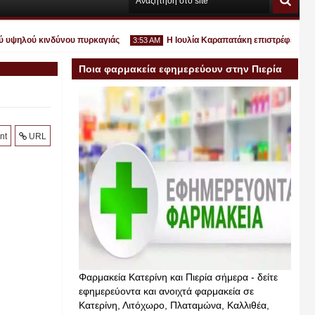
ψηλού κινδύνου πυρκαγιάς
Η Ιουλία Καραπατάκη επιστρέφει εκεί όπου
3:53 AM
Ποια φαρμακεία εφημερεύουν στην Πιερία
σήμερα
Ιουλ
nt
URL
30
2026
Φαρμακεία Κατερίνη και Πιερία σήμερα - δείτε
εφημερεύοντα και ανοιχτά φαρμακεία σε
Κατερίνη, Λιτόχωρο, Πλαταμώνα, Καλλιθέα,