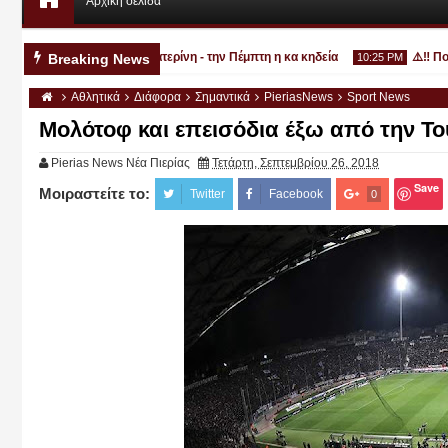
Αρχική σελίδα
εκρό 33χρονο στην Κατερίνη - την Πέμπτη η κα κηδεία
⚠️‼️ Πολιτι
Breaking News
10:25 PM
Αθλητικά
Διάφορα
Σημαντικά
PieriasNews
Sport News
Μολότοφ και επεισόδια έξω από την Τ
Pierias News Νέα Πιερίας
Τετάρτη, Σεπτεμβρίου 26, 2018
Save
Μοιραστείτε το:
Αυγ
Twitter
Facebook
0
03
2026