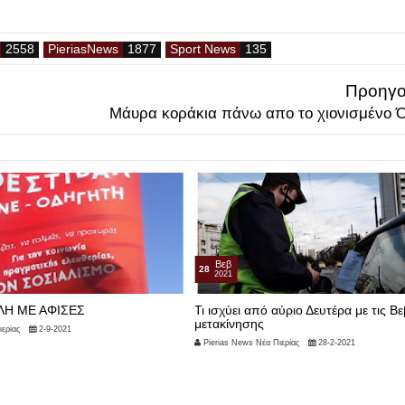
PieriasNews
Sport News
Προηγο
Μάυρα κοράκια πάνω απο το χιονισμένο 
Βεβ
28
2021
ΛΗ ΜΕ ΑΦΙΣΕΣ
Τι ισχύει από αύριο Δευτέρα με τις B
μετακίνησης
ερίας
2-9-2021
Pierias News Νέα Πιερίας
28-2-2021