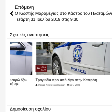
Επόμενη
Ο Κωστής Μαραβέγιας στο Κάστρο του Πλαταμών
Τετάρτη 31 Ιουλίου 2019 στις 9:30
Σχετικές αναρτήσεις
Ιουλ
Ιουλ
20
05
2026
2026
ξω
Τραγωδία πριν από λίγο στην Κατερίνη
Πιερία - Αναπ
τουρίστες, δείτ
Pierias News Νέα Πιερίας
20-7-2026
Pierias News Νέα Πι
Δημοσίευση σχολίου