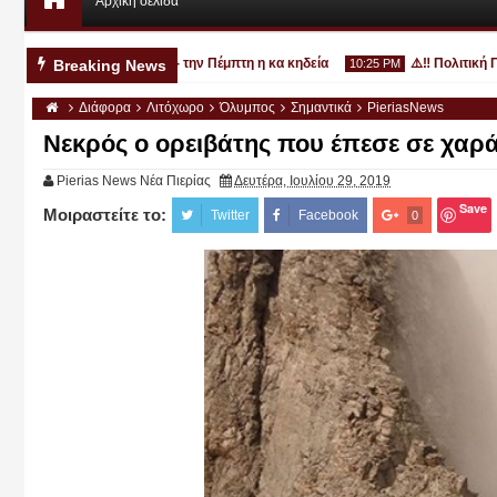
Αρχική σελίδα
3χρονο στην Κατερίνη - την Πέμπτη η κα κηδεία
⚠️‼️ Πολιτική Προ
Breaking News
10:25 PM
Διάφορα
Λιτόχωρο
Όλυμπος
Σημαντικά
PieriasNews
Νεκρός ο ορειβάτης που έπεσε σε χα
Pierias News Νέα Πιερίας
Δευτέρα, Ιουλίου 29, 2019
Save
Μοιραστείτε το:
Αυγ
Twitter
Facebook
0
03
2026