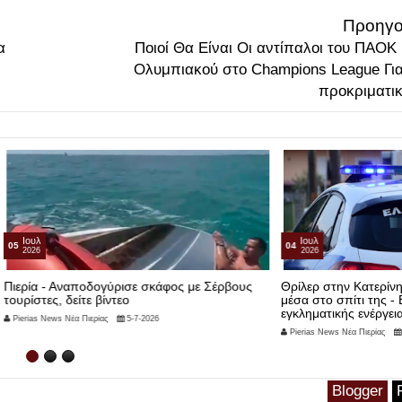
Προηγο
α
Ποιοί Θα Είναι Οι αντίπαλοι του ΠΑΟΚ 
Ολυμπιακού στο Champions League Για
προκριματι
Ιουλ
04
2026
οδογύρισε σκάφος με Σέρβους
Θρίλερ στην Κατερίνη: Γυναίκα βρέθ
ε βίντεο
μέσα στο σπίτι της - Εξετάζεται το ε
εγκληματικής ενέργειας
ερίας
5-7-2026
Pierias News Νέα Πιερίας
4-7-2026
Blogger