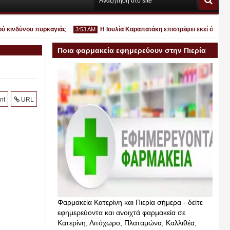
ινδύνου πυρκαγιάς
Η Ιουλία Καραπατάκη επιστρέφει εκεί όπου ανήκει
3:53 AM
Ποια φαρμακεία εφημερεύουν στην Πιερία
σήμερα
Ιουλ
nt
URL
30
2026
Φαρμακεία Κατερίνη και Πιερία σήμερα - δείτε
εφημερεύοντα και ανοιχτά φαρμακεία σε
Κατερίνη, Λιτόχωρο, Πλαταμώνα, Καλλιθέα,