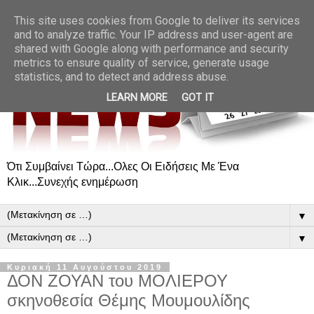
This site uses cookies from Google to deliver its services
and to analyze traffic. Your IP address and user-agent are
shared with Google along with performance and security
metrics to ensure quality of service, generate usage
statistics, and to detect and address abuse.
LEARN MORE
GOT IT
Ότι Συμβαίνει Τώρα...Ολες Οι Ειδήσεις Με Ένα
Κλικ...Συνεχής ενημέρωση
▼
▼
Κυριακή 11 Αυγούστου 2019
ΔΟΝ ΖΟΥΑΝ του ΜΟΛΙΕΡΟΥ
σκηνοθεσία Θέμης Μουμουλίδης