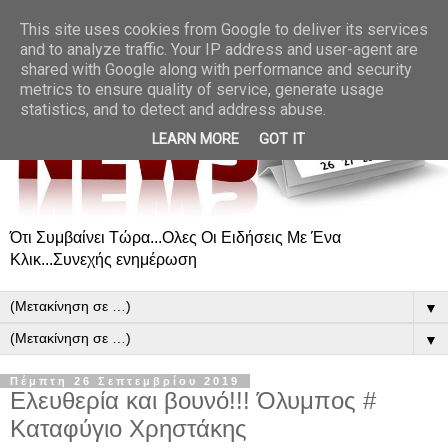
This site uses cookies from Google to deliver its services
and to analyze traffic. Your IP address and user-agent are
shared with Google along with performance and security
metrics to ensure quality of service, generate usage
statistics, and to detect and address abuse.
LEARN MORE
GOT IT
Ότι Συμβαίνει Τώρα...Ολες Οι Ειδήσεις Με Ένα
Κλικ...Συνεχής ενημέρωση
▼
▼
Πέμπτη 26 Σεπτεμβρίου 2019
Ελευθερία και βουνό!!! Όλυμπος #
Καταφύγιο Χρηστάκης