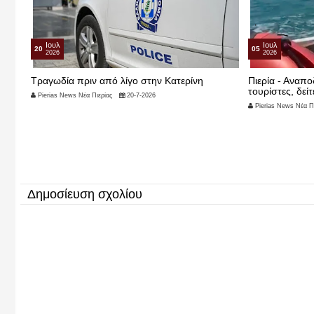
Ιουλ
Ιουλ
20
05
2026
2026
ξω
Τραγωδία πριν από λίγο στην Κατερίνη
Πιερία - Αναπ
τουρίστες, δείτ
Pierias News Νέα Πιερίας
20-7-2026
Pierias News Νέα Πι
Δημοσίευση σχολίου