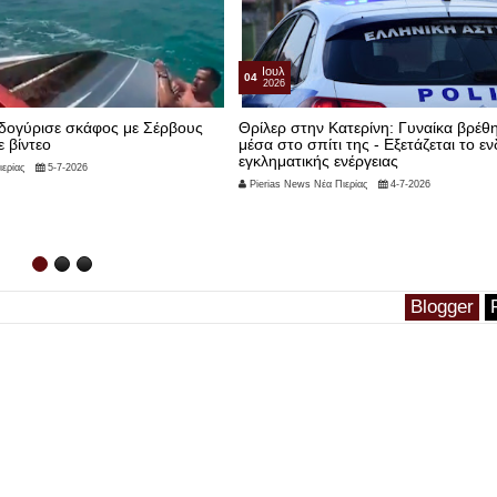
Ιουλ
04
2026
οδογύρισε σκάφος με Σέρβους
Θρίλερ στην Κατερίνη: Γυναίκα βρέθ
ε βίντεο
μέσα στο σπίτι της - Εξετάζεται το ε
εγκληματικής ενέργειας
ερίας
5-7-2026
Pierias News Νέα Πιερίας
4-7-2026
Blogger