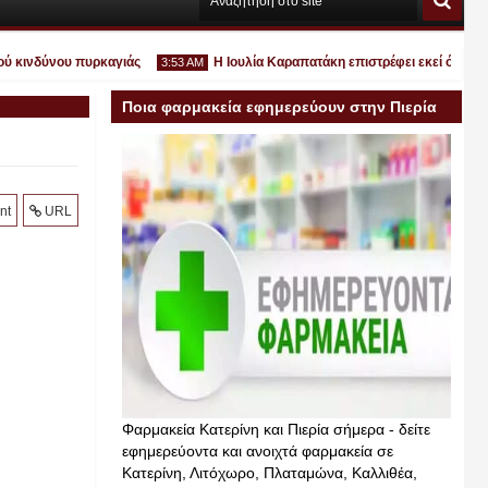
κινδύνου πυρκαγιάς
Η Ιουλία Καραπατάκη επιστρέφει εκεί όπου ανήκει
3:53 AM
Ποια φαρμακεία εφημερεύουν στην Πιερία
σήμερα
Ιουλ
nt
URL
30
2026
Φαρμακεία Κατερίνη και Πιερία σήμερα - δείτε
εφημερεύοντα και ανοιχτά φαρμακεία σε
Κατερίνη, Λιτόχωρο, Πλαταμώνα, Καλλιθέα,