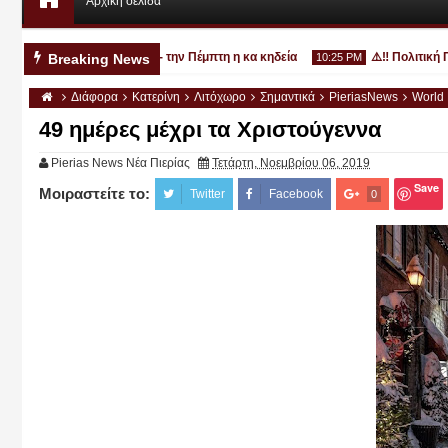
Αρχική σελίδα
3χρονο στην Κατερίνη - την Πέμπτη η κα κηδεία
⚠️‼️ Πολιτική Προ
Breaking News
10:25 PM
Διάφορα
Κατερίνη
Λιτόχωρο
Σημαντικά
PieriasNews
World
49 ημέρες μέχρι τα Χριστούγεννα
Pierias News Νέα Πιερίας
Τετάρτη, Νοεμβρίου 06, 2019
Save
Μοιραστείτε το:
Αυγ
Twitter
Facebook
0
03
2026