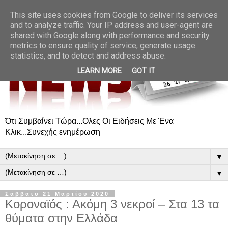
This site uses cookies from Google to deliver its services
and to analyze traffic. Your IP address and user-agent are
shared with Google along with performance and security
metrics to ensure quality of service, generate usage
statistics, and to detect and address abuse.
LEARN MORE
GOT IT
Ότι Συμβαίνει Τώρα...Ολες Οι Ειδήσεις Με Ένα
Κλικ...Συνεχής ενημέρωση
▼
▼
Σάββατο 21 Μαρτίου 2020
Κοροναϊός : Ακόμη 3 νεκροί – Στα 13 τα
θύματα στην Ελλάδα