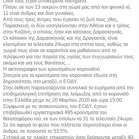
Όλοι τους είχαν υποκείμενα νοσήματα.
Πλέον, εκ των 13 νεκρών στη χώρα μας από τον φονικό ιό,
11 είναι άνδρες και δύο γυναίκες.
Από τους τρεις άντρες που έχασαν τη ζωή τους χθες,
Παρασκευή, οι δύο νοσηλεύονταν στην Αθήνα και ο τρίτος
στην Κοζάνη, ο οποίος ήταν και κάτοικος Δαμασκηνιάς.
Οι κάτοικοι της Δαμασκηνιάς και της Δραγασιάς είναι
κλεισμένοι τα τελευταία 24ωρα στα σπίτια τους, καθώς τα
χωριά τους είναι σε καραντίνα και μαθαίνουν από το
τηλέφωνο για την πορεία της υγείας των συγχωριανών τους
ακόμα και για τους θανάτους…
Η ακτινογραφία των κρουσμάτων κοροναϊού
Στοιχεία για τα κρούσματα του κοροναϊού έδωσε στη
δημοσιότητα, στο μεταξύ, ο ΕΟΔΥ.
Στην έκθεση παρουσιάζονται συνολικά τα ευρήματα από την
επιδημιολογική επιτήρηση της λοίμωξης από το κοροναϊό
στην Ελλάδα μέχρι τις 20 Μαρτίου 2020 και ώρα 15:00.
Σύμφωνα με τις ανακοινώσεις του ΕΟΔΥ, έχουν
επιβεβαιωθεί εργαστηριακά 495 κρούσματα του
θανατηφόρου ιού, εκ των οποίων τα 31 το τελευταίο 24ωρο.
Σε ότι αφορά το φύλο που πλήττεται περισσότερο είναι οι
άνδρες σε ποσοστό το 53.5%.
Σχετικά με τις ηλικίες επικρατούν όσοι βρίσκονται μεταξύ 40-