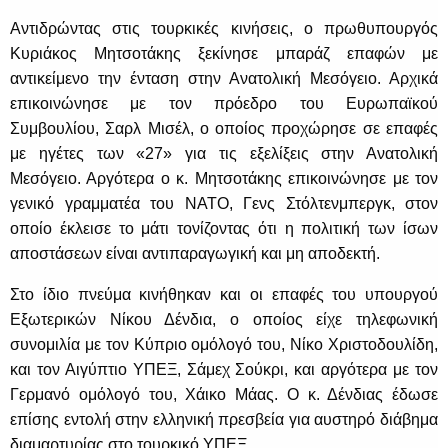
Αντιδρώντας στις τουρκικές κινήσεις, ο πρωθυπουργός
Κυριάκος Μητσοτάκης ξεκίνησε μπαράζ επαφών με
αντικείμενο την ένταση στην Ανατολική Μεσόγειο. Αρχικά
επικοινώνησε με τον πρόεδρο του Ευρωπαϊκού
Συμβουλίου, Σαρλ Μισέλ, ο οποίος προχώρησε σε επαφές
με ηγέτες των «27» για τις εξελίξεις στην Ανατολική
Μεσόγειο. Αργότερα ο κ. Μητσοτάκης επικοινώνησε με τον
γενικό γραμματέα του ΝΑΤΟ, Γενς Στόλτενμπεργκ, στον
οποίο έκλεισε το μάτι τονίζοντας ότι η πολιτική των ίσων
αποστάσεων είναι αντιπαραγωγική και μη αποδεκτή.
Στο ίδιο πνεύμα κινήθηκαν και οι επαφές του υπουργού
Εξωτερικών Νίκου Δένδια, ο οποίος είχε τηλεφωνική
συνομιλία με τον Κύπριο ομόλογό του, Νίκο Χριστοδουλίδη,
και τον Αιγύπτιο ΥΠΕΞ, Σάμεχ Σούκρι, και αργότερα με τον
Γερμανό ομόλογό του, Χάικο Μάας. Ο κ. Δένδιας έδωσε
επίσης εντολή στην ελληνική πρεσβεία για αυστηρό διάβημα
διαμαρτυρίας στο τουρκικό ΥΠΕΞ.