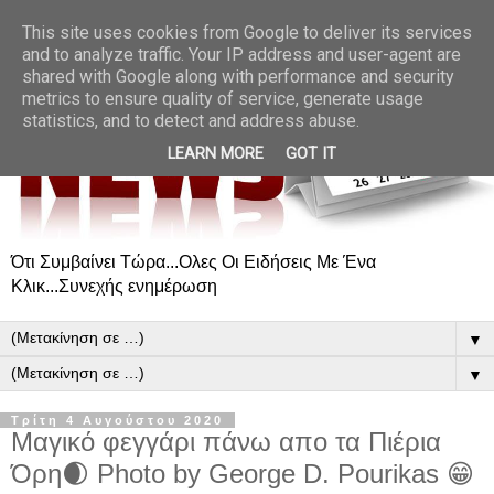
This site uses cookies from Google to deliver its services
and to analyze traffic. Your IP address and user-agent are
shared with Google along with performance and security
metrics to ensure quality of service, generate usage
statistics, and to detect and address abuse.
LEARN MORE
GOT IT
Ότι Συμβαίνει Τώρα...Ολες Οι Ειδήσεις Με Ένα
Κλικ...Συνεχής ενημέρωση
▼
▼
Τρίτη 4 Αυγούστου 2020
Μαγικό φεγγάρι πάνω απο τα Πιέρια
Όρη🌒 Photo by George D. Pourikas 😁