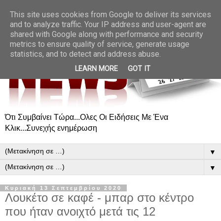
This site uses cookies from Google to deliver its services
and to analyze traffic. Your IP address and user-agent are
shared with Google along with performance and security
metrics to ensure quality of service, generate usage
statistics, and to detect and address abuse.
LEARN MORE
GOT IT
Ότι Συμβαίνει Τώρα...Ολες Οι Ειδήσεις Με Ένα
Κλικ...Συνεχής ενημέρωση
▼
▼
Κυριακή 13 Σεπτεμβρίου 2020
Λουκέτο σε καφέ - μπαρ στο κέντρο
που ήταν ανοιχτό μετά τις 12