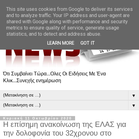
This site uses cookies from Google to deliver its services
and to analyze traffic. Your IP address and user-agent are
shared with Google along with performance and security
metrics to ensure quality of service, generate usage
statistics, and to detect and address abuse.
LEARN MORE
GOT IT
Ότι Συμβαίνει Τώρα...Ολες Οι Ειδήσεις Με Ένα
Κλικ...Συνεχής ενημέρωση
▼
▼
Κυριακή 11 Οκτωβρίου 2020
Η επίσημη ανακοίνωση της ΕΛΑΣ για
την δολοφονία του 32χρονου στο