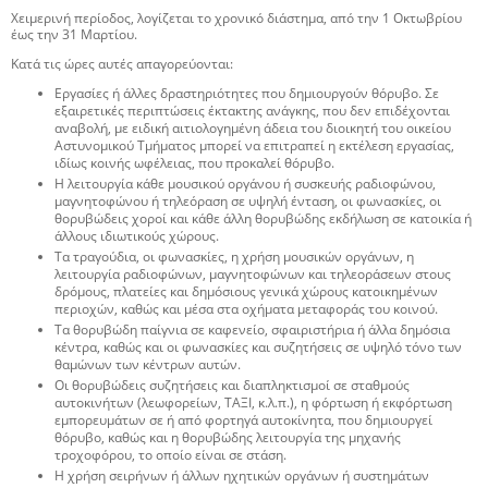
Χειμερινή περίοδος, λογίζεται το χρονικό διάστημα, από την 1 Οκτωβρίου
έως την 31 Μαρτίου.
Κατά τις ώρες αυτές απαγορεύονται:
Εργασίες ή άλλες δραστηριότητες που δημιουργούν θόρυβο. Σε
εξαιρετικές περιπτώσεις έκτακτης ανάγκης, που δεν επιδέχονται
αναβολή, με ειδική αιτιολογημένη άδεια του διοικητή του οικείου
Αστυνομικού Τμήματος μπορεί να επιτραπεί η εκτέλεση εργασίας,
ιδίως κοινής ωφέλειας, που προκαλεί θόρυβο.
Η λειτουργία κάθε μουσικού οργάνου ή συσκευής ραδιοφώνου,
μαγνητοφώνου ή τηλεόραση σε υψηλή ένταση, οι φωνασκίες, οι
θορυβώδεις χοροί και κάθε άλλη θορυβώδης εκδήλωση σε κατοικία ή
άλλους ιδιωτικούς χώρους.
Τα τραγούδια, οι φωνασκίες, η χρήση μουσικών οργάνων, η
λειτουργία ραδιοφώνων, μαγνητοφώνων και τηλεοράσεων στους
δρόμους, πλατείες και δημόσιους γενικά χώρους κατοικημένων
περιοχών, καθώς και μέσα στα οχήματα μεταφοράς του κοινού.
Τα θορυβώδη παίγνια σε καφενείο, σφαιριστήρια ή άλλα δημόσια
κέντρα, καθώς και οι φωνασκίες και συζητήσεις σε υψηλό τόνο των
θαμώνων των κέντρων αυτών.
Οι θορυβώδεις συζητήσεις και διαπληκτισμοί σε σταθμούς
αυτοκινήτων (λεωφορείων, ΤΑΞΙ, κ.λ.π.), η φόρτωση ή εκφόρτωση
εμπορευμάτων σε ή από φορτηγά αυτοκίνητα, που δημιουργεί
θόρυβο, καθώς και η θορυβώδης λειτουργία της μηχανής
τροχοφόρου, το οποίο είναι σε στάση.
Η χρήση σειρήνων ή άλλων ηχητικών οργάνων ή συστημάτων