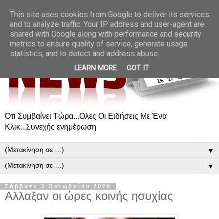
This site uses cookies from Google to deliver its services
and to analyze traffic. Your IP address and user-agent are
shared with Google along with performance and security
metrics to ensure quality of service, generate usage
statistics, and to detect and address abuse.
LEARN MORE
GOT IT
Ότι Συμβαίνει Τώρα...Ολες Οι Ειδήσεις Με Ένα
Κλικ...Συνεχής ενημέρωση
▼
▼
Σάββατο 3 Οκτωβρίου 2020
Αλλαξαν οι ώρες κοινής ησυχίας