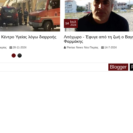
Ιουλ
14
2024
 Κέντρο Υγείας λόγω διαρροής
Λιτόχωρο - Έφυγε από τη ζωή ο Βαγ
Φαρμάκης
ερίας
28-11-2024
Pierias News Νέα Πιερίας
14-7-2024
Blogger