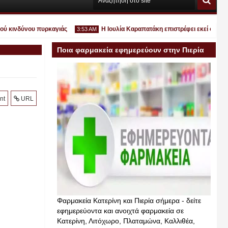
κινδύνου πυρκαγιάς
Η Ιουλία Καραπατάκη επιστρέφει εκεί όπου ανήκε
3:53 AM
Ποια φαρμακεία εφημερεύουν στην Πιερία
σήμερα
Ιουλ
nt
URL
30
2026
Φαρμακεία Κατερίνη και Πιερία σήμερα - δείτε
εφημερεύοντα και ανοιχτά φαρμακεία σε
Κατερίνη, Λιτόχωρο, Πλαταμώνα, Καλλιθέα,