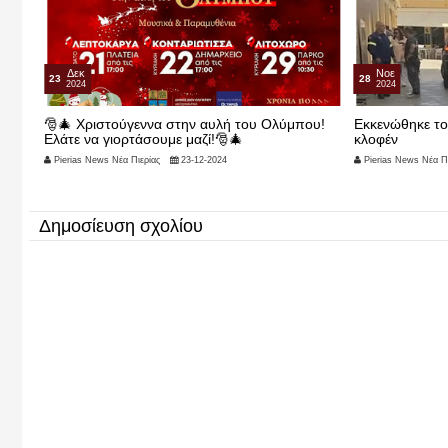
Δεκ
Νοε
23
28
2024
2024
ην
🎅🎄 Χριστούγεννα στην αυλή του Ολύμπου!
Εκκενώθηκε το
Ελάτε να γιορτάσουμε μαζί!🎅🎄
κλοφέν
Pierias News Νέα Πιερίας
23-12-2024
Pierias News Νέα Πι
Δημοσίευση σχολίου