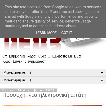
This site uses cookies from Google to deliver its services
and to analyze traffic. Your IP address and user-agent are
shared with Google along with performance and security
metrics to ensure quality of service, generate usage
statistics, and to detect and address abuse.
LEARN MORE
GOT IT
Ότι Συμβαίνει Τώρα...Ολες Οι Ειδήσεις Με Ένα
Κλικ...Συνεχής ενημέρωση
▼
▼
Πέμπτη 31 Δεκεμβρίου 2020
Προσοχή, νέα ηλεκτρονική απάτη