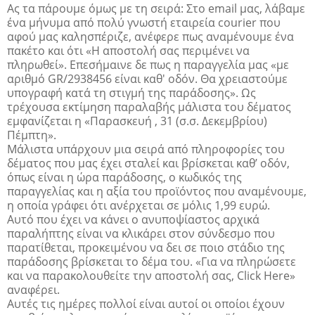
Ας τα πάρουμε όμως με τη σειρά: Στο email μας, λάβαμε
ένα μήνυμα από πολύ γνωστή εταιρεία courier που
αφού μας καλησπέριζε, ανέφερε πως αναμένουμε ένα
πακέτο και ότι «Η αποστολή σας περιμένει να
πληρωθεί». Επεσήμαινε δε πως η παραγγελία μας «με
αριθμό GR/2938456 είναι καθ' οδόν. Θα χρειαστούμε
υπογραφή κατά τη στιγμή της παράδοσης». Ως
τρέχουσα εκτίμηση παραλαβής μάλιστα του δέματος
εμφανίζεται η «Παρασκευή , 31 (σ.σ. Δεκεμβρίου)
Πέμπτη».
Μάλιστα υπάρχουν μια σειρά από πληροφορίες του
δέματος που μας έχει σταλεί και βρίσκεται καθ’ οδόν,
όπως είναι η ώρα παράδοσης, ο κωδικός της
παραγγελίας και η αξία του προϊόντος που αναμένουμε,
η οποία γράφει ότι ανέρχεται σε μόλις 1,99 ευρώ.
Αυτό που έχει να κάνει ο ανυποψίαστος αρχικά
παραλήπτης είναι να κλικάρει στον σύνδεσμο που
παρατίθεται, προκειμένου να δει σε ποιο στάδιο της
παράδοσης βρίσκεται το δέμα του. «Για να πληρώσετε
και να παρακολουθείτε την αποστολή σας, Сliсk Нere»
αναφέρει.
Αυτές τις ημέρες πολλοί είναι αυτοί οι οποίοι έχουν