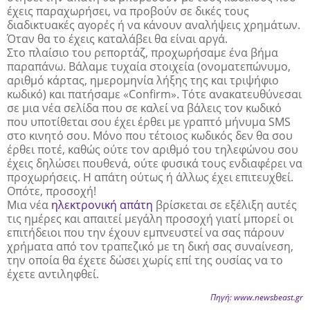
έχεις παραχωρήσει, να προβούν σε δικές τους
διαδικτυακές αγορές ή να κάνουν αναλήψεις χρημάτων.
Όταν θα το έχεις καταλάβει θα είναι αργά.
Στο πλαίσιο του ρεπορτάζ, προχωρήσαμε ένα βήμα
παραπάνω. Βάλαμε τυχαία στοιχεία (ονοματεπώνυμο,
αριθμό κάρτας, ημερομηνία λήξης της και τριψήφιο
κωδικό) και πατήσαμε «Confirm». Τότε ανακατευθύνεσαι
σε μια νέα σελίδα που σε καλεί να βάλεις τον κωδικό
που υποτίθεται σου έχει έρθει με γραπτό μήνυμα SMS
στο κινητό σου. Μόνο που τέτοιος κωδικός δεν θα σου
έρθει ποτέ, καθώς ούτε τον αριθμό του τηλεφώνου σου
έχεις δηλώσει πουθενά, ούτε φυσικά τους ενδιαφέρει να
προχωρήσεις. Η απάτη ούτως ή άλλως έχει επιτευχθεί.
Οπότε, προσοχή!
Μια νέα
ηλεκτρονική απάτη
βρίσκεται σε εξέλιξη αυτές
τις ημέρες και απαιτεί μεγάλη προσοχή γιατί μπορεί οι
επιτήδειοι που την έχουν εμπνευστεί να σας πάρουν
χρήματα από τον τραπεζικό με τη δική σας συναίνεση,
την οποία θα έχετε δώσει χωρίς επί της ουσίας να το
έχετε αντιληφθεί.
Πηγή: www.newsbeast.gr