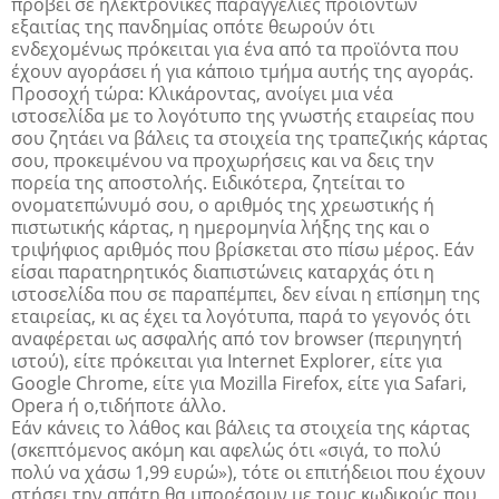
προβεί σε ηλεκτρονικές παραγγελίες προϊόντων
εξαιτίας της πανδημίας οπότε θεωρούν ότι
ενδεχομένως πρόκειται για ένα από τα προϊόντα που
έχουν αγοράσει ή για κάποιο τμήμα αυτής της αγοράς.
Προσοχή τώρα: Κλικάροντας, ανοίγει μια νέα
ιστοσελίδα με το λογότυπο της γνωστής εταιρείας που
σου ζητάει να βάλεις τα στοιχεία της τραπεζικής κάρτας
σου, προκειμένου να προχωρήσεις και να δεις την
πορεία της αποστολής. Ειδικότερα, ζητείται το
ονοματεπώνυμό σου, ο αριθμός της χρεωστικής ή
πιστωτικής κάρτας, η ημερομηνία λήξης της και ο
τριψήφιος αριθμός που βρίσκεται στο πίσω μέρος. Εάν
είσαι παρατηρητικός διαπιστώνεις καταρχάς ότι η
ιστοσελίδα που σε παραπέμπει, δεν είναι η επίσημη της
εταιρείας, κι ας έχει τα λογότυπα, παρά το γεγονός ότι
αναφέρεται ως ασφαλής από τον browser (περιηγητή
ιστού), είτε πρόκειται για Internet Explorer, είτε για
Google Chrome, είτε για Mozilla Firefox, είτε για Safari,
Opera ή ο,τιδήποτε άλλο.
Εάν κάνεις το λάθος και βάλεις τα στοιχεία της κάρτας
(σκεπτόμενος ακόμη και αφελώς ότι «σιγά, το πολύ
πολύ να χάσω 1,99 ευρώ»), τότε οι επιτήδειοι που έχουν
στήσει την απάτη θα μπορέσουν με τους κωδικούς που