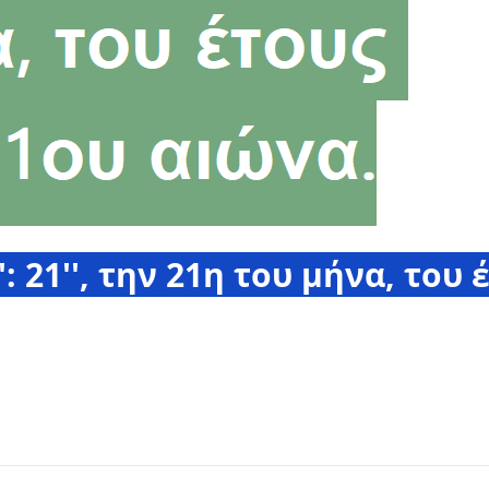
': 21'', την 21η του μήνα, του 