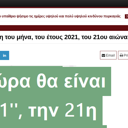
αίθριο ψήσιμο τις ημέρες υψηλού και πολύ υψηλού κινδύνου πυρκαγιάς
3:53 A
21η του μήνα, του έτους 2021, του 21ου αιώνα
Ιου
Email
Pri
30
202