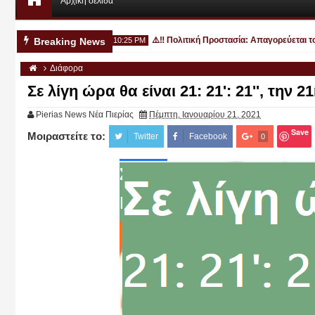
Αρχική σελίδα
 Πέμπτη η κα κηδεία
⚠️‼️ Πολιτική Προστασία: Απαγορεύεται το υπ
Breaking News
10:25 PM
Διάφορα
Σε λίγη ώρα θα είναι 21: 21': 21'', την 
Pierias News Νέα Πιερίας
Πέμπτη, Ιανουαρίου 21, 2021
Save
Μοιραστείτε το:
Αυγ
Twitter
Facebook
0
03
2026