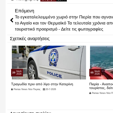
Επόμενη
Το εγκαταλελειμμένο χωριό στην Πιερία που αγναν
το Αιγαίο και τον Θερμαϊκό Τα τελευταία χρόνια απ
τουριστικό προορισμό - Δείτε τις φωτογραφίες
Σχετικές αναρτήσεις
Ιουλ
Ιουλ
20
05
2026
2026
ξω
Τραγωδία πριν από λίγο στην Κατερίνη
Πιερία - Αναπ
τουρίστες, δείτ
Pierias News Νέα Πιερίας
20-7-2026
Pierias News Νέα Πι