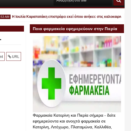
Η Ιουλία Καραπατάκη επιστρέφει εκεί όπου ανήκει: στις καλοκαιρινές σκηνές
M
Ποια φαρμακεία εφημερεύουν στην Πιερία
.
σήμερα
λ
nt
URL
6
Φαρμακεία Κατερίνη και Πιερία σήμερα - δείτε
εφημερεύοντα και ανοιχτά φαρμακεία σε
Κατερίνη, Λιτόχωρο, Πλαταμώνα, Καλλιθέα,