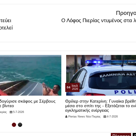
Προηγο
τεύει
Ο Λόφος Πιερίας ντυμένος στα λ
οτελεί
Ιουλ
04
2026
οδογύρισε σκάφος με Σέρβους
Θρίλερ στην Κατερίνη: Γυναίκα βρέθ
ε βίντεο
μέσα στο σπίτι της - Εξετάζεται το ε
εγκληματικής ενέργειας
ερίας
5-7-2026
Pierias News Νέα Πιερίας
4-7-2026